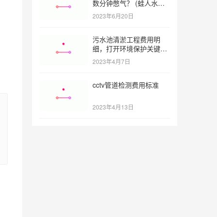
数分钟憋气？ (蛙人水下
憋气最长多久)
2023年6月20日
污水池清淤工程费用明
细，打开环境保护关键之
门 (污水池清淤工程报价
2023年4月7日
明细)
cctv管道检测费用标准
2023年4月13日