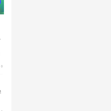
说
设
管
0
是