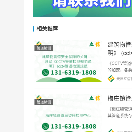
相关推荐
建筑物管
管道检测
明》 (c
《CCTV管
的加速，各
线，检测和
天津立信
梅庄镇管
管道检测
《梅庄镇管道
其管道系统
响。为了及