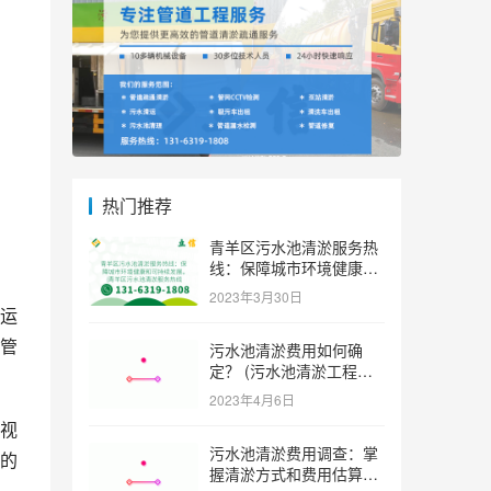
热门推荐
青羊区污水池清淤服务热
线：保障城市环境健康和
可持续发展。 (青羊区污
2023年3月30日
水池清淤服务热线)
运
管
污水池清淤费用如何确
定？ (污水池清淤工程价
格多少)
2023年4月6日
视
污水池清淤费用调查：掌
的
握清淤方式和费用估算技