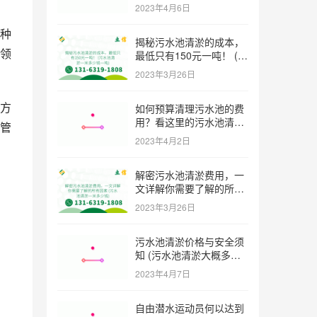
巧 (污水池清淤多少钱一
2023年4月6日
方米)
种
揭秘污水池清淤的成本，
领
最低只有150元一吨！ (污
水池清淤一米多少钱一吨)
2023年3月26日
方
如何预算清理污水池的费
用？看这里的污水池清淤
管
工程报价表范本！ (污水
2023年4月2日
池清淤工程报价表范本)
解密污水池清淤费用，一
文详解你需要了解的所有
，
因素 (污水池清淤一米多
2023年3月26日
少钱)
污水池清淤价格与安全须
知 (污水池清淤大概多少
一方)
2023年4月7日
自由潜水运动员何以达到