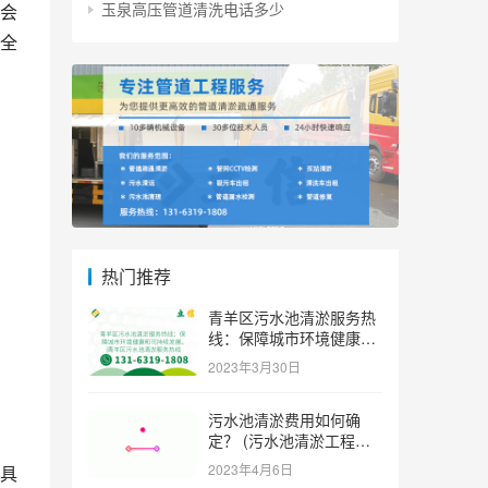
玉泉高压管道清洗电话多少
会
全
热门推荐
青羊区污水池清淤服务热
线：保障城市环境健康和
可持续发展。 (青羊区污
2023年3月30日
水池清淤服务热线)
污水池清淤费用如何确
定？ (污水池清淤工程价
格多少)
2023年4月6日
具