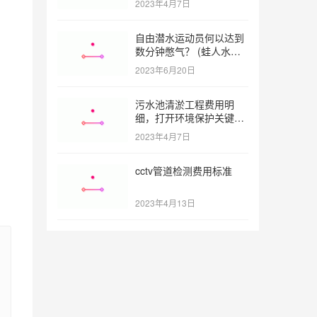
2023年4月7日
自由潜水运动员何以达到
数分钟憋气？ (蛙人水下
憋气最长多久)
2023年6月20日
污水池清淤工程费用明
细，打开环境保护关键之
门 (污水池清淤工程报价
2023年4月7日
明细)
cctv管道检测费用标准
2023年4月13日