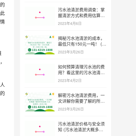
的
污水池清淤费用调查：掌
此
握清淤方式和费用估算技
巧 (污水池清淤多少钱一
情
2023年4月6日
方米)
揭秘污水池清淤的成本，
最低只有150元一吨！ (污
水池清淤一米多少钱一吨)
2023年3月26日
难
，
如何预算清理污水池的费
用？看这里的污水池清淤
工程报价表范本！ (污水
2023年4月2日
池清淤工程报价表范本)
人
的
解密污水池清淤费用，一
文详解你需要了解的所有
因素 (污水池清淤一米多
2023年3月26日
少钱)
污水池清淤价格与安全须
，
知 (污水池清淤大概多少
一方)