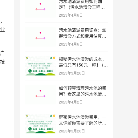
污水池清淤费用如何确
定？ (污水池清淤工程价
格多少)
2023年4月6日
，
业
污水池清淤费用调查：掌
握清淤方式和费用估算技
巧 (污水池清淤多少钱一
2023年4月6日
方米)
户
揭秘污水池清淤的成本，
技
最低只有150元一吨！ (污
水池清淤一米多少钱一吨)
2023年3月26日
如何预算清理污水池的费
，
用？看这里的污水池清淤
工程报价表范本！ (污水
2023年4月2日
池清淤工程报价表范本)
解密污水池清淤费用，一
文详解你需要了解的所有
因素 (污水池清淤一米多
2023年3月26日
少钱)