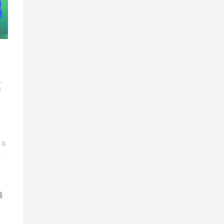
道
。
外
0
输
的