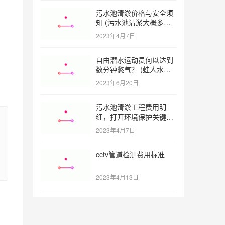
污水池清淤价格与安全须
知 (污水池清淤大概多少
一方)
2023年4月7日
自由潜水运动员何以达到
数分钟憋气？ (蛙人水下
憋气最长多久)
2023年6月20日
污水池清淤工程费用明
细，打开环境保护关键之
门 (污水池清淤工程报价
2023年4月7日
明细)
cctv管道检测费用标准
2023年4月13日