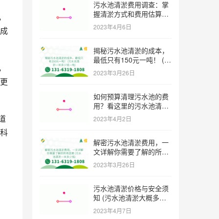
污水池清淤费用调查：掌
握清淤方式和费用估算技
，
巧 (污水池清淤多少钱一
2023年4月6日
成
方米)
揭秘污水池清淤的成本，
最低只有150元一吨！ (污
，
水池清淤一米多少钱一吨)
2023年3月26日
更
如何预算清理污水池的费
用？看这里的污水池清淤
工程报价表范本！ (污水
道
2023年4月2日
池清淤工程报价表范本)
科
解密污水池清淤费用，一
文详解你需要了解的所有
因素 (污水池清淤一米多
2023年3月26日
少钱)
，
污水池清淤价格与安全须
知 (污水池清淤大概多少
一方)
2023年4月7日