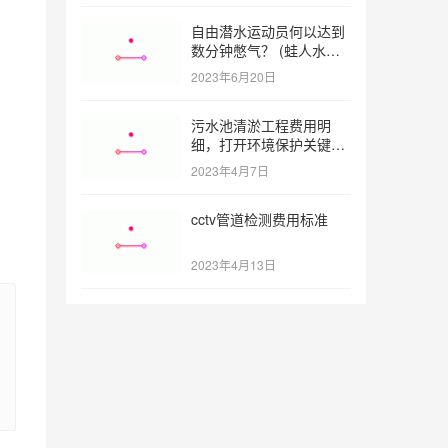
自由潜水运动员何以达到
数分钟憋气？ (蛙人水下
憋气最长多久)
2023年6月20日
污水池清淤工程费用明
细，打开环境保护关键之
门 (污水池清淤工程报价
2023年4月7日
明细)
cctv管道检测费用标准
2023年4月13日