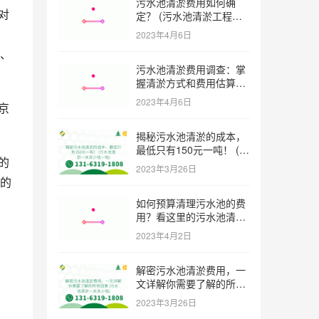
污水池清淤费用如何确
对
定？ (污水池清淤工程价
格多少)
2023年4月6日
、
污水池清淤费用调查：掌
握清淤方式和费用估算技
巧 (污水池清淤多少钱一
2023年4月6日
京
方米)
揭秘污水池清淤的成本，
最低只有150元一吨！ (污
的
水池清淤一米多少钱一吨)
2023年3月26日
的
如何预算清理污水池的费
用？看这里的污水池清淤
工程报价表范本！ (污水
2023年4月2日
池清淤工程报价表范本)
，
解密污水池清淤费用，一
文详解你需要了解的所有
因素 (污水池清淤一米多
2023年3月26日
少钱)