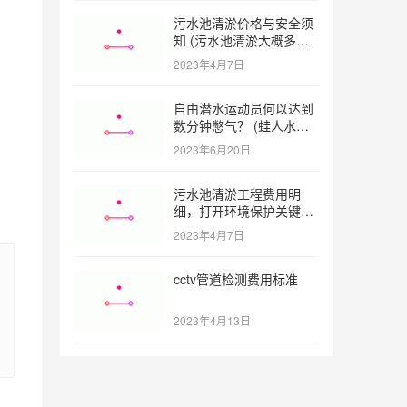
污水池清淤价格与安全须
知 (污水池清淤大概多少
一方)
2023年4月7日
自由潜水运动员何以达到
数分钟憋气？ (蛙人水下
憋气最长多久)
2023年6月20日
污水池清淤工程费用明
细，打开环境保护关键之
门 (污水池清淤工程报价
2023年4月7日
明细)
cctv管道检测费用标准
2023年4月13日