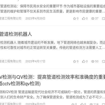
管道检测站：保障市民用水安全的重要环节 作为城市基础设施的重要组
水管道的维护和管理不仅关系到市民生活质量，更是影响市民健康的重要
莲塘镇潜望镜管道…
管道工程有限公司
2023年4月29日
0
0
37
管道检测机器人
检测机器人 随着城市建设的不断发展，地下管道网络也越来越复杂，而
全性和可靠性对城市的正常运转至关重要。传统的管道检测方法需要人工
进行检测，操作复…
管道工程有限公司
2023年4月17日
0
0
50
TV检测与QV检测：提高管道检测效率和准确度的重
道cctv检测和qv检测)
检测和QV检测 管道运输是现代社会经济不可或缺的一部分，管道的质量和
系到人们的生命财产安全。为了确保管道安全，管道检测成为了必不可少
CTV检测…
管道工程有限公司
2023年4月20日
0
0
114