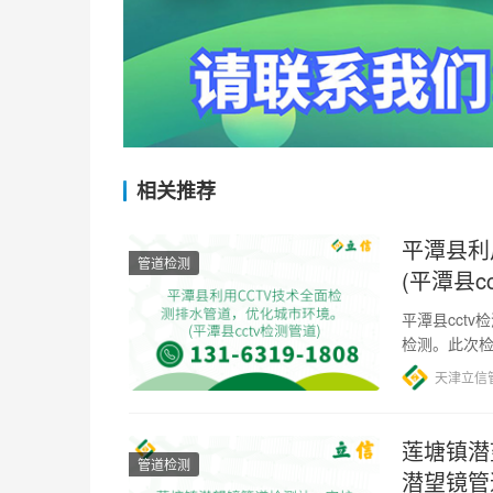
相关推荐
平潭县利
管道检测
(平潭县c
平潭县cct
检测。此次检
要依据。 经
天津立信
莲塘镇潜
管道检测
潜望镜管