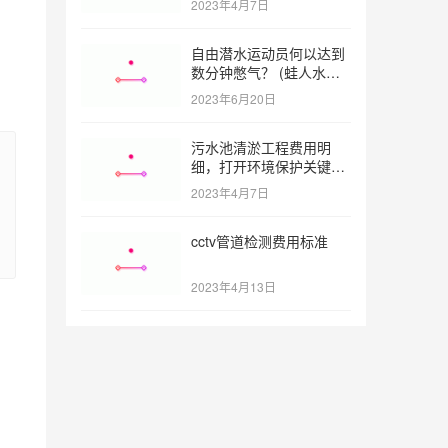
2023年4月7日
自由潜水运动员何以达到
数分钟憋气？ (蛙人水下
憋气最长多久)
2023年6月20日
污水池清淤工程费用明
细，打开环境保护关键之
门 (污水池清淤工程报价
2023年4月7日
明细)
cctv管道检测费用标准
2023年4月13日