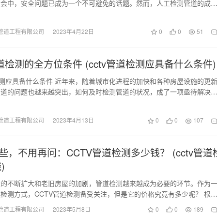
社会中，安全问题已成为一个不可避免的话题。然而，人工检测管道的成
高，同时还存在人身…
管道工程有限公司
2023年4月22日
0
0
51
道检测的全方位条件 (cctv管道检测应具备什么条件)
检测应具备什么条件 近年来，随着城市化进程的加快和各种房屋设施的更
管道的问题也越来越突出，如何及时检测管道的状况，成了一项亟待解决
TV（cl…
管道工程有限公司
2023年4月13日
0
0
107
些，不用再问：CCTV管道检测多少钱？ (cctv管道
)
设的不断扩大和老旧房屋的加剧，管道检测越来越成为必要的环节。作为
检测方式，CCTV管道检测备受关注，但是它的价格究竟有多少呢？ 根
，CCTV管…
管道工程有限公司
2023年5月8日
0
0
189