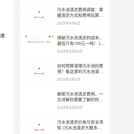
污水池清淤费用调查：掌
握清淤方式和费用估算技
巧 (污水池清淤多少钱一
2023年4月6日
方米)
望
速
揭秘污水池清淤的成本，
最低只有150元一吨！ (污
水池清淤一米多少钱一吨)
2023年3月26日
如何预算清理污水池的费
，
用？看这里的污水池清淤
工程报价表范本！ (污水
2023年4月2日
池清淤工程报价表范本)
解密污水池清淤费用，一
文详解你需要了解的所有
因素 (污水池清淤一米多
2023年3月26日
少钱)
污水池清淤价格与安全须
知 (污水池清淤大概多少
一方)