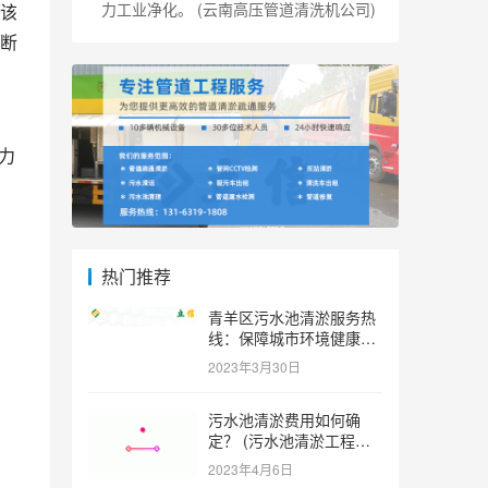
力工业净化。 (云南高压管道清洗机公司)
该
断
了
力
热门推荐
青羊区污水池清淤服务热
线：保障城市环境健康和
可持续发展。 (青羊区污
2023年3月30日
水池清淤服务热线)
污水池清淤费用如何确
定？ (污水池清淤工程价
格多少)
2023年4月6日