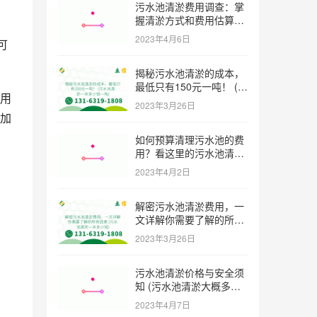
污水池清淤费用调查：掌
握清淤方式和费用估算技
巧 (污水池清淤多少钱一
2023年4月6日
可
方米)
揭秘污水池清淤的成本，
最低只有150元一吨！ (污
用
水池清淤一米多少钱一吨)
2023年3月26日
加
如何预算清理污水池的费
用？看这里的污水池清淤
工程报价表范本！ (污水
2023年4月2日
池清淤工程报价表范本)
，
解密污水池清淤费用，一
文详解你需要了解的所有
因素 (污水池清淤一米多
2023年3月26日
少钱)
污水池清淤价格与安全须
知 (污水池清淤大概多少
一方)
2023年4月7日