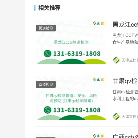
相关推荐
黑龙江cc
管道检测
黑龙江CCT
食生产基地
城市自来水
天津立信
甘肃qv
管道检测
甘肃qv检测
水利工程的q
示，国内腐
天津立信
广西cct