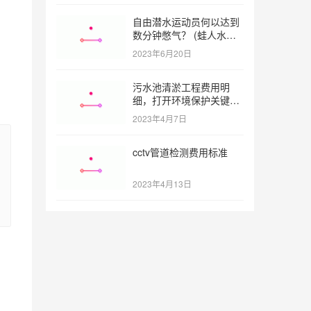
自由潜水运动员何以达到
数分钟憋气？ (蛙人水下
憋气最长多久)
2023年6月20日
污水池清淤工程费用明
细，打开环境保护关键之
门 (污水池清淤工程报价
2023年4月7日
明细)
cctv管道检测费用标准
2023年4月13日