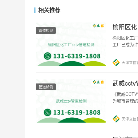
相关推荐
榆阳区化
管道检测
榆阳区化工厂
工厂已成为
全隐患屡屡
天津立信
武威cct
管道检测
《武威CCT
为城市管理
部容易出现
天津立信