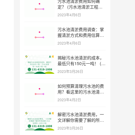
污水池清淤费用如何确
定？ (污水池清淤工程价
格多少)
2023年4月6日
污水池清淤费用调查：掌
握清淤方式和费用估算技
巧 (污水池清淤多少钱一
2023年4月6日
方米)
揭秘污水池清淤的成本，
最低只有150元一吨！ (污
，
水池清淤一米多少钱一吨)
2023年3月26日
如何预算清理污水池的费
用？看这里的污水池清淤
工程报价表范本！ (污水
2023年4月2日
池清淤工程报价表范本)
解密污水池清淤费用，一
文详解你需要了解的所有
因素 (污水池清淤一米多
2023年3月26日
少钱)