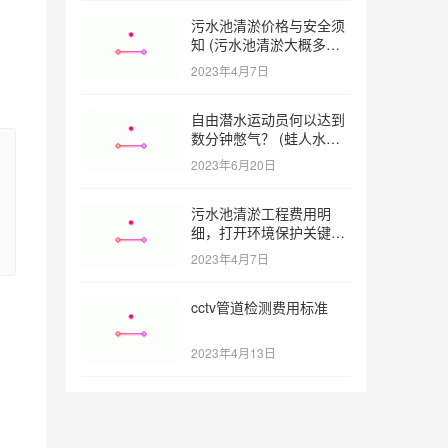
污水池清淤价格与安全须
知 (污水池清淤大概多少
一方)
2023年4月7日
自由潜水运动员何以达到
数分钟憋气？ (蛙人水下
憋气最长多久)
2023年6月20日
污水池清淤工程费用明
细，打开环境保护关键之
门 (污水池清淤工程报价
2023年4月7日
明细)
cctv管道检测费用标准
2023年4月13日