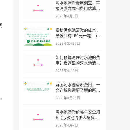
污水池清淤费用调查：掌
握清淤方式和费用估算技
巧 (污水池清淤多少钱一
2023年4月6日
方米)
周
揭秘污水池清淤的成本，
最低只有150元一吨！ (污
水池清淤一米多少钱一吨)
2023年3月26日
如何预算清理污水池的费
用？看这里的污水池清淤
工程报价表范本！ (污水
2023年4月2日
池清淤工程报价表范本)
解密污水池清淤费用，一
文详解你需要了解的所有
因素 (污水池清淤一米多
，
2023年3月26日
少钱)
污水池清淤价格与安全须
知 (污水池清淤大概多少
一方)
2023年4月7日