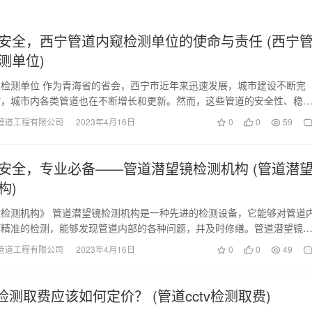
安全，西宁管道内窥检测单位的使命与责任 (西宁
测单位)
检测单位 作为青海省的省会，西宁市近年来迅速发展，城市建设不断完
时，城市内各类管道也在不断增长和更新。然而，这些管道的安全性、稳
受关注，一旦出现问…
管道工程有限公司
2023年4月16日
0
0
59
安全，专业必备——管道潜望镜检测机构 (管道潜
构)
检测机构》 管道潜望镜检测机构是一种先进的检测设备，它能够对管道
而精准的检测，能够发现管道内部的各种问题，并及时修缮。管道潜望镜
泛地应用于工业、…
管道工程有限公司
2023年4月16日
0
0
49
v检测取费应该如何定价？ (管道cctv检测取费)