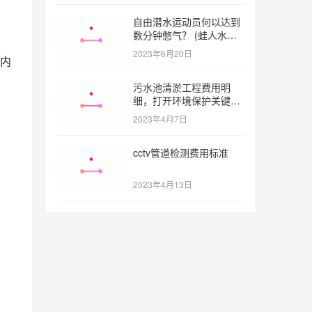
自由潜水运动员何以达到
数分钟憋气？ (蛙人水下
憋气最长多久)
2023年6月20日
内
污水池清淤工程费用明
细，打开环境保护关键之
门 (污水池清淤工程报价
2023年4月7日
明细)
，
cctv管道检测费用标准
2023年4月13日