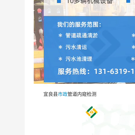
宜良县
市政
管道内窥检测