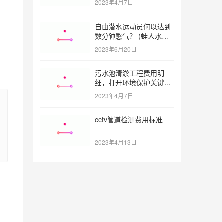
2023年4月7日
自由潜水运动员何以达到
数分钟憋气？ (蛙人水下
憋气最长多久)
2023年6月20日
污水池清淤工程费用明
细，打开环境保护关键之
门 (污水池清淤工程报价
2023年4月7日
明细)
cctv管道检测费用标准
2023年4月13日