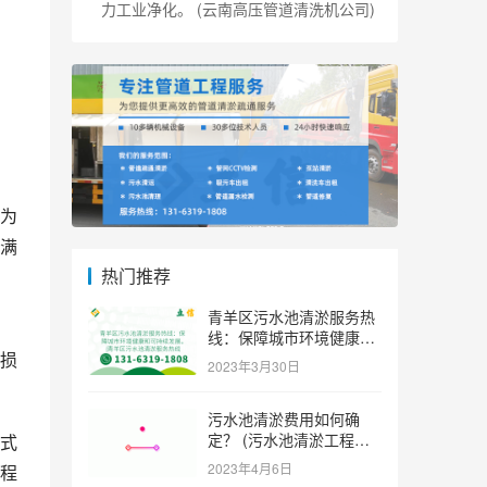
力工业净化。 (云南高压管道清洗机公司)
为
满
热门推荐
青羊区污水池清淤服务热
。
线：保障城市环境健康和
可持续发展。 (青羊区污
损
2023年3月30日
水池清淤服务热线)
污水池清淤费用如何确
定？ (污水池清淤工程价
式
格多少)
2023年4月6日
程