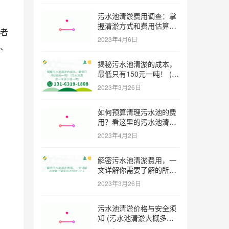
污水池清淤费用调查：掌
握清淤方式和费用估算技
者
巧 (污水池清淤多少钱一
2023年4月6日
方米)
、
揭秘污水池清淤的成本，
最低只有150元一吨！ (污
水池清淤一米多少钱一吨)
2023年3月26日
如何预算清理污水池的费
用？看这里的污水池清淤
工程报价表范本！ (污水
2023年4月2日
，
池清淤工程报价表范本)
解密污水池清淤费用，一
文详解你需要了解的所有
因素 (污水池清淤一米多
2023年3月26日
少钱)
污水池清淤价格与安全须
知 (污水池清淤大概多少
一方)