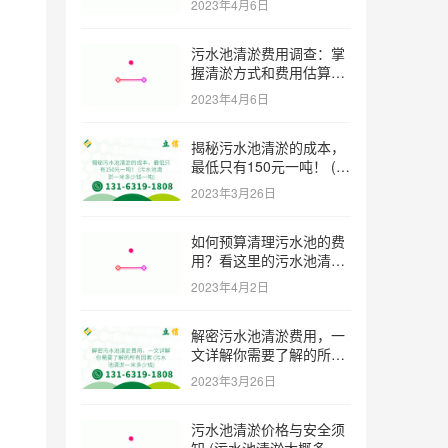
2023年4月6日
污水池清淤费用调查：掌
握清淤方式和费用估算技
巧 (污水池清淤多少钱一
2023年4月6日
方米)
揭秘污水池清淤的成本，
最低只有150元一吨！ (污
水池清淤一米多少钱一吨)
2023年3月26日
如何预算清理污水池的费
用？看这里的污水池清淤
工程报价表范本！ (污水
2023年4月2日
池清淤工程报价表范本)
解密污水池清淤费用，一
文详解你需要了解的所有
因素 (污水池清淤一米多
2023年3月26日
少钱)
污水池清淤价格与安全须
知 (污水池清淤大概多少