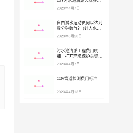
一方)
2023年4月7日
自由潜水运动员何以达到
数分钟憋气？ (蛙人水下
憋气最长多久)
2023年6月20日
污水池清淤工程费用明
细，打开环境保护关键之
门 (污水池清淤工程报价
2023年4月7日
明细)
cctv管道检测费用标准
2023年4月13日