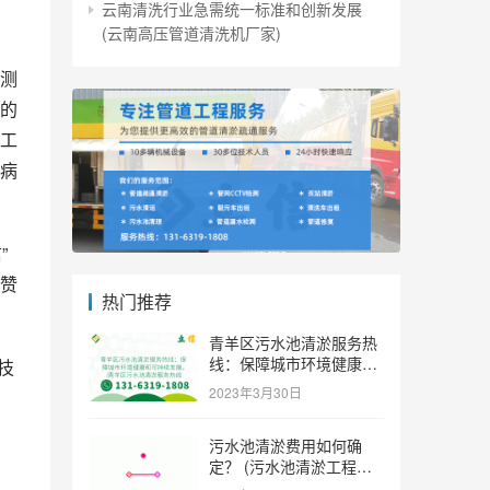
云南清洗行业急需统一标准和创新发展
(云南高压管道清洗机厂家)
测
的
工
病
”
赞
热门推荐
青羊区污水池清淤服务热
线：保障城市环境健康和
技
可持续发展。 (青羊区污
2023年3月30日
水池清淤服务热线)
污水池清淤费用如何确
定？ (污水池清淤工程价
，
格多少)