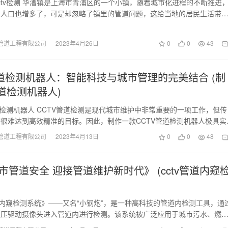
ctv检测 华漕镇是上海市青浦区的一个小镇，随着城市化进程的不断推进
，人口也增多了，可是却忽略了镇里的管道问题，这给当地的居民生活带
。为了解决管…
管道工程有限公司
2023年4月26日
0
0
43
管道检测机器人：智能科技与城市管理的完美结合 (制
管道检测机器人)
管道检测机器人 CCTV管道检测是现代城市维护中非常重要的一项工作，但传
很难达到高效精准的目标。因此，制作一款CCTV管道检测机器人极具实
，机…
管道工程有限公司
2023年4月13日
0
0
48
市管道安全 迎接管道维护新时代》 (cctv管道内窥
道内窥检测系统》——又名“小钢炮”，是一种高科技的管道内检测工具，通
液压驱动摄像头进入管道内进行检测。该系统被广泛应用于城市污水、燃
化工等管道的安…