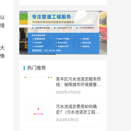
以
境
大
情
热门推荐
青羊区污水池清淤服务热
线：保障城市环境健康和
可持续发展。 (青羊区污
2023年3月30日
水池清淤服务热线)
污水池清淤费用如何确
定？ (污水池清淤工程价
格多少)
2023年4月6日