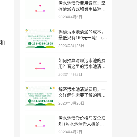
污水池清淤费用调查：掌
握清淤方式和费用估算技
巧 (污水池清淤多少钱一
2023年4月6日
方米)
揭秘污水池清淤的成本，
最低只有150元一吨！ (污
和
水池清淤一米多少钱一吨)
2023年3月26日
如何预算清理污水池的费
用？看这里的污水池清淤
工程报价表范本！ (污水
，
2023年4月2日
池清淤工程报价表范本)
解密污水池清淤费用，一
文详解你需要了解的所有
因素 (污水池清淤一米多
2023年3月26日
少钱)
污水池清淤价格与安全须
知 (污水池清淤大概多少
一方)
2023年4月7日