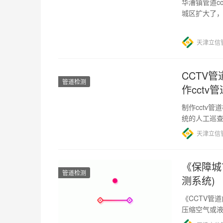
华漕镇管道c
城区扩大了
了很多不便
天津立信
CCTV
管道检测
作cctv
制作cctv
统的人工巡查
意义。 首先
天津立信
《保障城
管道检测
测系统)
《CCTV管
压缩空气或
气、石油、