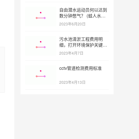
自由潜水运动员何以达到
数分钟憋气？ (蛙人水下
憋气最长多久)
2023年6月20日
污水池清淤工程费用明
细，打开环境保护关键之
门 (污水池清淤工程报价
2023年4月7日
明细)
cctv管道检测费用标准
2023年4月13日