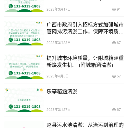
清淤)
2023年3月17日
91
广西市政府引入招标方式加强城市
管网排污清淤工作，保障环境质量
和水资源可持续利用 (广西市政管
2023年3月23日
67
网排污清淤招标)
提升城市环境质量，让附城箱涵重
新焕发生机。 (附城箱涵清淤)
2023年4月5日
57
乐亭箱涵清淤
2023年3月27日
67
赵县污水池清淤：从治污到治理的