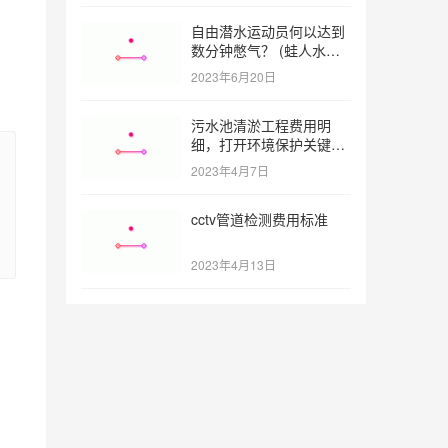
自由潜水运动员何以达到
数分钟憋气？ (蛙人水下
憋气最长多久)
2023年6月20日
污水池清淤工程费用明
细，打开环境保护关键之
门 (污水池清淤工程报价
2023年4月7日
明细)
cctv管道检测费用标准
2023年4月13日