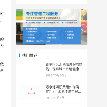
可
、
的
为
热门推荐
做
青羊区污水池清淤服务热
线：保障城市环境健康和
系
可持续发展。 (青羊区污
2023年3月30日
水池清淤服务热线)
，
污水池清淤费用如何确
定？ (污水池清淤工程价
格多少)
2023年4月6日