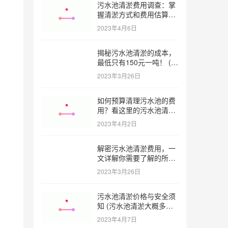
污水池清淤费用调查：掌
握清淤方式和费用估算技
巧 (污水池清淤多少钱一
2023年4月6日
方米)
揭秘污水池清淤的成本，
最低只有150元一吨！ (污
水池清淤一米多少钱一吨)
2023年3月26日
如何预算清理污水池的费
用？看这里的污水池清淤
工程报价表范本！ (污水
2023年4月2日
池清淤工程报价表范本)
解密污水池清淤费用，一
文详解你需要了解的所有
因素 (污水池清淤一米多
2023年3月26日
少钱)
污水池清淤价格与安全须
知 (污水池清淤大概多少
一方)
2023年4月7日