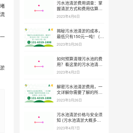
污水池清淤费用调查：掌
堵
握清淤方式和费用估算技
流
巧 (污水池清淤多少钱一
2023年4月6日
方米)
揭秘污水池清淤的成本，
最低只有150元一吨！ (污
一
水池清淤一米多少钱一吨)
2023年3月26日
如何预算清理污水池的费
用？看这里的污水池清淤
淤
工程报价表范本！ (污水
2023年4月2日
池清淤工程报价表范本)
解密污水池清淤费用，一
文详解你需要了解的所有
因素 (污水池清淤一米多
2023年3月26日
少钱)
污水池清淤价格与安全须
知 (污水池清淤大概多少
一方)
2023年4月7日