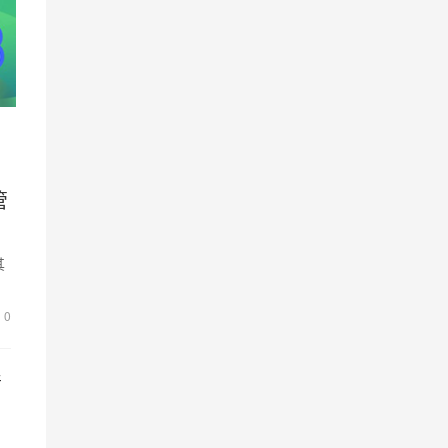
管
其
管
0
清