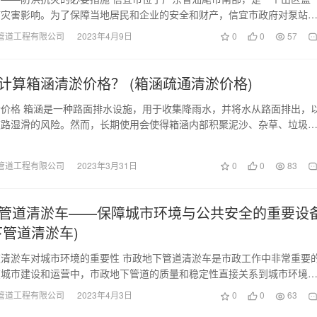
涝灾害影响。为了保障当地居民和企业的安全和财产，信宜市政府对泵站
加固，并定期清淤。…
管道工程有限公司
2023年4月9日
0
0
57
计算箱涵清淤价格？ (箱涵疏通清淤价格)
价格 箱涵是一种路面排水设施，用于收集降雨水，并将水从路面排出，
道路湿滑的风险。然而，长期使用会使得箱涵内部积聚泥沙、杂草、垃圾
管道阻塞，进而影…
管道工程有限公司
2023年3月31日
0
0
83
管道清淤车——保障城市环境与公共安全的重要设
下管道清淤车)
清淤车对城市环境的重要性 市政地下管道清淤车是市政工作中非常重要
在城市建设和运营中，市政地下管道的质量和稳定性直接关系到城市环境
而市政地下管道清…
管道工程有限公司
2023年4月3日
0
0
63