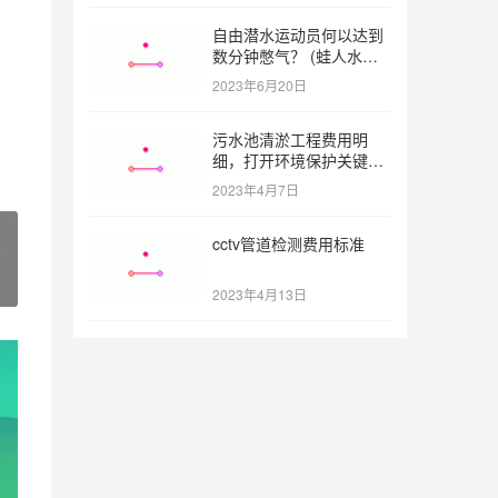
自由潜水运动员何以达到
数分钟憋气？ (蛙人水下
憋气最长多久)
2023年6月20日
污水池清淤工程费用明
细，打开环境保护关键之
门 (污水池清淤工程报价
2023年4月7日
明细)
cctv管道检测费用标准
2023年4月13日