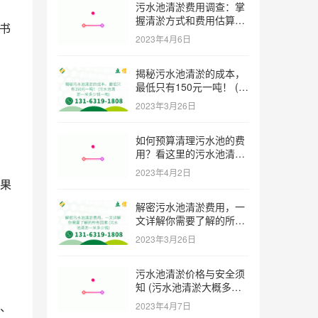
污水池清淤费用调查：掌
握清淤方式和费用估算技
书
巧 (污水池清淤多少钱一
2023年4月6日
方米)
揭秘污水池清淤的成本，
最低只有150元一吨！ (污
水池清淤一米多少钱一吨)
2023年3月26日
如何预算清理污水池的费
用？看这里的污水池清淤
工程报价表范本！ (污水
2023年4月2日
池清淤工程报价表范本)
果
解密污水池清淤费用，一
文详解你需要了解的所有
因素 (污水池清淤一米多
2023年3月26日
少钱)
污水池清淤价格与安全须
知 (污水池清淤大概多少
一方)
、
2023年4月7日