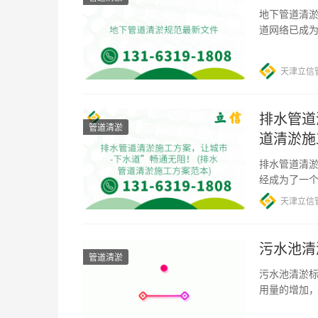
地下管道清淤
道网络已成
被污泥、垃
天津立信
排水管道
管道清淤
道清淤施
排水管道清淤
经成为了一
针对这一问
天津立信
污水池清
管道清淤
污水池清淤标
用量的增加
而，污水池