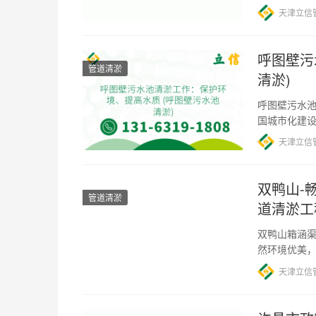
天津立信
呼图壁污
管道清淤
清淤)
呼图壁污水池
国城市化建
重要课题。
天津立信
双鸭山-
管道清淤
道清淤工
双鸭山箱涵渠
然环境优美
方都铺设了
天津立信