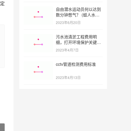
定
自由潜水运动员何以达到
数分钟憋气？ (蛙人水下
憋气最长多久)
2023年6月20日
污水池清淤工程费用明
细，打开环境保护关键之
门 (污水池清淤工程报价
2023年4月7日
明细)
cctv管道检测费用标准
2023年4月13日