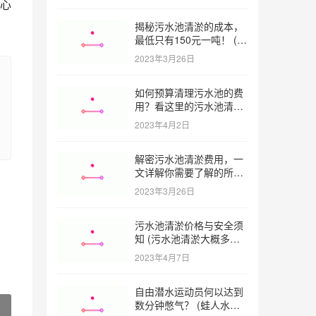
心
揭秘污水池清淤的成本，
最低只有150元一吨！ (污
水池清淤一米多少钱一吨)
2023年3月26日
如何预算清理污水池的费
用？看这里的污水池清淤
工程报价表范本！ (污水
2023年4月2日
池清淤工程报价表范本)
解密污水池清淤费用，一
文详解你需要了解的所有
因素 (污水池清淤一米多
2023年3月26日
少钱)
污水池清淤价格与安全须
知 (污水池清淤大概多少
一方)
2023年4月7日
自由潜水运动员何以达到
数分钟憋气？ (蛙人水下