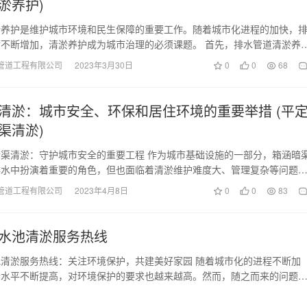
淤养护)
淤养护是维护城市环境和民生保障的重要工作。随着城市化进程的加快，
不断增加，清淤养护成为城市治理的必须课题。 首先，排水管道清淤养
因管道堵塞引发的…
管道工程有限公司
2023年3月30日
0
0
68
清淤：城市安全、环保和居住环境的重要举措 (平
渠清淤)
渠清淤：守护城市安全的重要工程 作为城市基础设施的一部分，箱涵暗
排水中扮演着重要的角色，但也面临着清淤维护难度大、管理复杂等问题
县针对该问题积极…
管道工程有限公司
2023年4月8日
0
0
83
水池清淤服务热线
清淤服务热线：关注环境保护，共建美好家园 随着城市化的进程不断加
活水平不断提高，对环境保护的要求也越来越高。然而，随之而来的问题
污水和垃圾也随之产生…