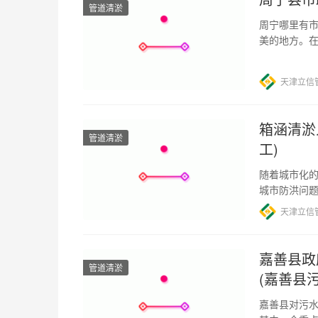
管道清淤
周宁哪里有市
美的地方。
清淤工作。 
天津立信
箱涵清淤
管道清淤
工)
随着城市化
城市防洪问
水难以被自
天津立信
嘉善县政
管道清淤
(嘉善县
嘉善县对污水