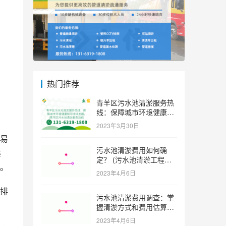
热门推荐
青羊区污水池清淤服务热
线：保障城市环境健康和
可持续发展。 (青羊区污
2023年3月30日
水池清淤服务热线)
易
污水池清淤费用如何确
建
定？ (污水池清淤工程价
。
格多少)
2023年4月6日
排
污水池清淤费用调查：掌
握清淤方式和费用估算技
巧 (污水池清淤多少钱一
2023年4月6日
方米)