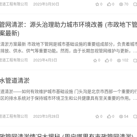
管道工程有限公司
2023年3月30日
0
0
70
管网清淤：源头治理助力城市环境改善 (市政地下
案最新)
清淤方案最新 市政地下管网是城市基础设施的重要组成部分，负责着城
的排放、供水、供气等重要功能。然而，由于长期忽视管网维护与更新，
规模不断扩大，管…
管道工程有限公司
2023年4月3日
0
0
102
水管道清淤
道清淤——如何有效维护城市基础设施 门头沟是北京市西部一个重要的
地区的排水系统对于保持城市环境卫生和公共健康具有至关重要的作用。
期缺乏维护和管理…
管道工程有限公司
2023年3月28日
0
0
54
政管网清淤情况大揭秘 (周宁哪里有市政管网清淤)