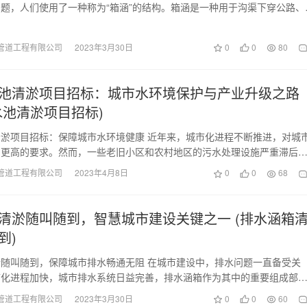
题，人们使用了一种称为“箱涵”的结构。箱涵是一种用于沟渠下穿公路、
碍物的管道结…
管道工程有限公司
2023年3月30日
0
0
80
池清淤项目招标：城市水环境保护与产业升级之路
水池清淤项目招标)
淤项目招标：保障城市水环境健康 近年来，城市化进程不断推进，对城
了更高的要求。然而，一些老旧小区和农村地区的污水处理设施严重滞后
接排放，极大地污…
管道工程有限公司
2023年4月8日
0
0
68
清淤随叫随到，智慧城市建设关键之一 (排水涵箱
到)
随叫随到，保障城市排水畅通无阻 在城市建设中，排水问题一直备受关
市化进程加快，城市排水系统日益完善，排水涵箱作为其中的重要组成部
担了重要的责任。然而…
管道工程有限公司
2023年3月30日
0
0
60