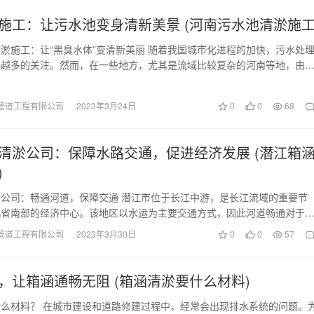
施工：让污水池变身清新美景 (河南污水池清淤施工
淤施工：让“黑臭水体”变清新美丽 随着我国城市化进程的加快，污水处
来越多的关注。然而，在一些地方，尤其是流域比较复杂的河南等地，由
题和基础设施落…
管道工程有限公司
2023年3月24日
0
0
68
清淤公司：保障水路交通，促进经济发展 (潜江箱
)
公司：畅通河道，保障交通 潜江市位于长江中游，是长江流域的重要节
北省南部的经济中心。该地区以水运为主要交通方式，因此河道畅通对于
至关重要。然而，随…
管道工程有限公司
2023年3月30日
0
0
57
，让箱涵通畅无阻 (箱涵清淤要什么材料)
么材料？ 在城市建设和道路修建过程中，经常会出现排水系统的问题。