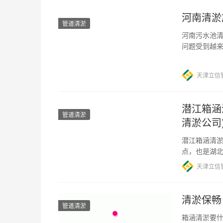
河南清淤
管道清淤
河南污水池清
问题受到越
历史遗留问
天津立信
潜江箱涵
管道清淤
清淤公司
潜江箱涵清淤
点，也是湖
地经济发展
天津立信
清淤保畅
管道清淤
箱涵清淤要什