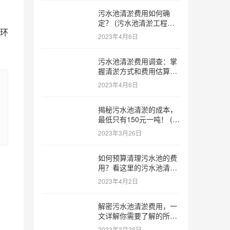
污水池清淤费用如何确
定？ (污水池清淤工程价
环
格多少)
2023年4月6日
污水池清淤费用调查：掌
握清淤方式和费用估算技
巧 (污水池清淤多少钱一
2023年4月6日
方米)
揭秘污水池清淤的成本，
最低只有150元一吨！ (污
水池清淤一米多少钱一吨)
2023年3月26日
如何预算清理污水池的费
用？看这里的污水池清淤
工程报价表范本！ (污水
2023年4月2日
池清淤工程报价表范本)
解密污水池清淤费用，一
文详解你需要了解的所有
因素 (污水池清淤一米多
2023年3月26日