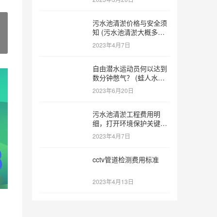
少钱)
污水池清淤价格与安全须
知 (污水池清淤大概多少
一方)
2023年4月7日
自由潜水运动员何以达到
数分钟憋气？ (蛙人水下
憋气最长多久)
2023年6月20日
污水池清淤工程费用明
细，打开环境保护关键之
门 (污水池清淤工程报价
2023年4月7日
明细)
cctv管道检测费用标准
2023年4月13日