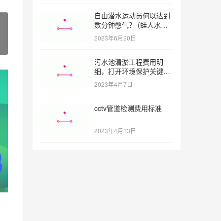
自由潜水运动员何以达到
数分钟憋气？ (蛙人水下
憋气最长多久)
2023年6月20日
污水池清淤工程费用明
细，打开环境保护关键之
门 (污水池清淤工程报价
2023年4月7日
明细)
cctv管道检测费用标准
2023年4月13日