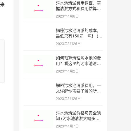
污水池清淤费用调查：掌
来
握清淤方式和费用估算技
巧 (污水池清淤多少钱一
2023年4月6日
方米)
揭秘污水池清淤的成本，
最低只有150元一吨！ (污
水池清淤一米多少钱一吨)
2023年3月26日
如何预算清理污水池的费
用？看这里的污水池清淤
工程报价表范本！ (污水
2023年4月2日
池清淤工程报价表范本)
解密污水池清淤费用，一
文详解你需要了解的所有
因素 (污水池清淤一米多
2023年3月26日
少钱)
污水池清淤价格与安全须
知 (污水池清淤大概多少
一方)
2023年4月7日