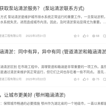
获取泵站清淤服务？ (泵站清淤联系方式)
方式 泵站清淤是维护城市排水系统正常运行的重要工作，一旦泵站淤积
排水系统失灵，进而造成城市内涝。因此，及时清淤泵站显得尤为重要。
系到泵站清淤服务…
管道工程有限公司
2023年3月31日
0
0
68
涵清淤：同中有异，异中有同 (管道清淤和箱涵清
涵清淤区别 在市政工程中，清理管道和箱涵是非常重要的一项工作。虽
是通过清淤来维护其正常运行，但它们之间也存在着一些不同点。 首先
方式与箱涵清淤…
管道工程有限公司
2023年3月22日
0
0
75
，让城市更美好 (鄂州箱涵清淤)
：保障城市畅通的必要措施 鄂州作为湖北省的一个地级市，一直以来都