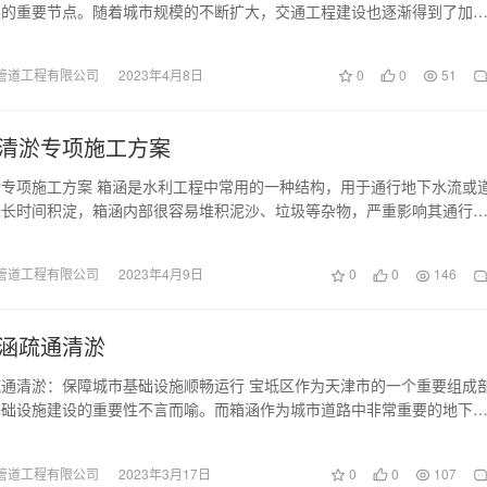
展的重要节点。随着城市规模的不断扩大，交通工程建设也逐渐得到了加
鄂州箱涵清淤作为交…
管道工程有限公司
2023年4月8日
0
0
51
清淤专项施工方案
专项施工方案 箱涵是水利工程中常用的一种结构，用于通行地下水流或
于长时间积淀，箱涵内部很容易堆积泥沙、垃圾等杂物，严重影响其通行
命，因此需要进行…
管道工程有限公司
2023年4月9日
0
0
146
涵疏通清淤
通清淤：保障城市基础设施顺畅运行 宝坻区作为天津市的一个重要组成
基础设施建设的重要性不言而喻。而箱涵作为城市道路中非常重要的地下
保障城市交通畅通…
管道工程有限公司
2023年3月17日
0
0
107