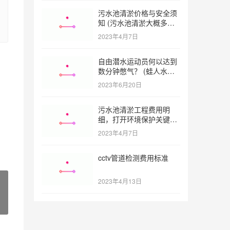
污水池清淤价格与安全须
知 (污水池清淤大概多少
一方)
2023年4月7日
自由潜水运动员何以达到
数分钟憋气？ (蛙人水下
憋气最长多久)
2023年6月20日
污水池清淤工程费用明
细，打开环境保护关键之
门 (污水池清淤工程报价
2023年4月7日
明细)
cctv管道检测费用标准
2023年4月13日