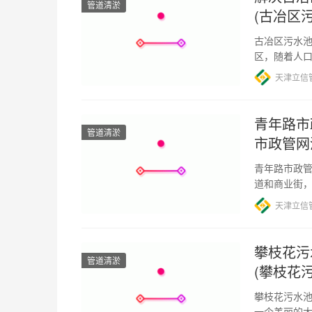
管道清淤
(古冶区
古冶区污水池
区，随着人
题，古冶区
天津立信
青年路市
管道清淤
市政管网
青年路市政管
道和商业街
政管网进行
天津立信
攀枝花污
管道清淤
(攀枝花
攀枝花污水池
一个美丽的