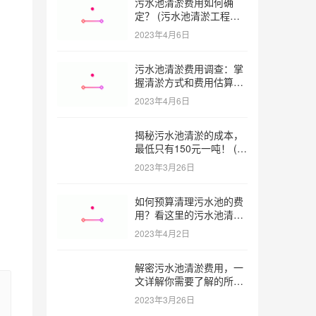
污水池清淤费用如何确
定？ (污水池清淤工程价
格多少)
2023年4月6日
污水池清淤费用调查：掌
握清淤方式和费用估算技
巧 (污水池清淤多少钱一
2023年4月6日
方米)
揭秘污水池清淤的成本，
最低只有150元一吨！ (污
水池清淤一米多少钱一吨)
2023年3月26日
如何预算清理污水池的费
用？看这里的污水池清淤
工程报价表范本！ (污水
2023年4月2日
池清淤工程报价表范本)
解密污水池清淤费用，一
文详解你需要了解的所有
因素 (污水池清淤一米多
2023年3月26日
少钱)