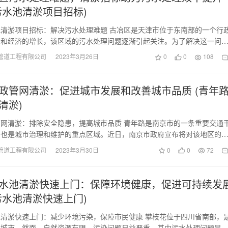
污水池清淤项目招标)
清淤项目招标：解决污水处理难题 古冶区是天津市位于东南部的一个行
口和经济的增长，该区域的污水处理问题逐渐引起关注。为了解决这一问
计划进行污水池清淤…
管道工程有限公司
2023年3月26日
0
0
108
政管网清淤：促进城市发展和改善城市品质 (青年
清淤)
网清淤：排除安全隐患，提高城市品质 青年路是南京市的一条重要交通
，也是城市治理和维护的重点区域。近日，南京市政府宣布将对该地区的
清淤工作，以消除…
管道工程有限公司
2023年3月30日
0
0
72
水池清淤快速上门：保障环境健康，促进可持续发
污水池清淤快速上门)
清淤快速上门：减少环境污染，保障市民健康 攀枝花位于四川省南部，
大城市。然而，自然资源有限，污染问题日益严重，其中污水处理问题是