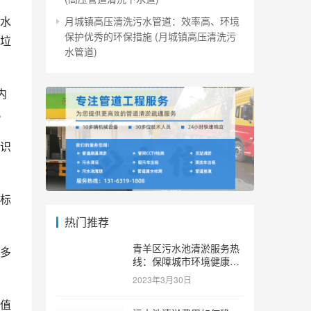
水
月城镇高压清洗污水管道：效率高、环境
保护优秀的环保措施 (月城镇高压清洗污
垃
水管道)
内
。
识
标
热门推荐
青羊区污水池清淤服务热
多
线：保障城市环境健康和
可持续发展。 (青羊区污
2023年3月30日
水池清淤服务热线)
值