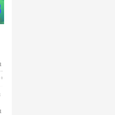
山
城
市
0
排
城