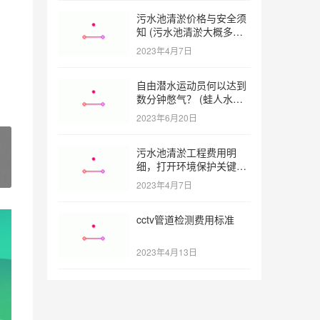
污水池清淤价格与安全须
知 (污水池清淤大概多少
一方)
2023年4月7日
自由潜水运动员何以达到
数分钟憋气？ (蛙人水下
憋气最长多久)
2023年6月20日
污水池清淤工程费用明
细，打开环境保护关键之
门 (污水池清淤工程报价
2023年4月7日
明细)
cctv管道检测费用标准
2023年4月13日