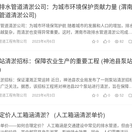
排水管道清淤公司：为城市环境保护贡献力量 (渭
管道清淤公司)
管道清淤公司：为城市环境保驾护航 随着城市的发展和人口的增加，排
来越复杂，而清淤也变得异常重要。这时，渭南市政排水管道清淤公司成
保护的重要力量。…
管道工程有限公司
2023年4月6日
0
0
82
站清淤招标：保障农业生产的重要工程 (神池县泵
)
淤招标：保证灌溉正常运转 近日，神池县农业局发布了一则泵站清淤招
广泛关注。据悉，该招标工程将对神池县22个泵站进行清淤，旨在保障
运转。 作为…
管道工程有限公司
2023年4月3日
0
0
52
定价人工箱涵清淤？ (人工箱涵清淤单价)
单价——如何合理定价？ 人工箱涵是交通建设中常见的排水管道，但由
泥沙和垃圾，其内部容易产生淤塞，影响排水效果。因此，人们需要进行