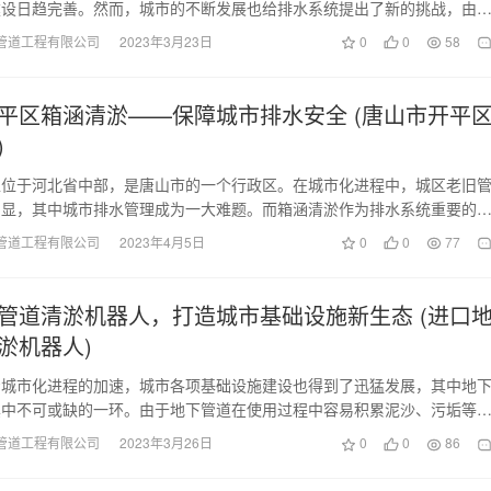
建设日趋完善。然而，城市的不断发展也给排水系统提出了新的挑战，由
道清淤成为一项急…
管道工程有限公司
2023年3月23日
0
0
58
平区箱涵清淤——保障城市排水安全 (唐山市开平
)
区位于河北省中部，是唐山市的一个行政区。在城市化进程中，城区老旧
凸显，其中城市排水管理成为一大难题。而箱涵清淤作为排水系统重要的
其淤积问题也成为治…
管道工程有限公司
2023年4月5日
0
0
77
管道清淤机器人，打造城市基础设施新生态 (进口
淤机器人)
着城市化进程的加速，城市各项基础设施建设也得到了迅猛发展，其中地
其中不可或缺的一环。由于地下管道在使用过程中容易积累泥沙、污垢等
道内径逐渐变小，从…
管道工程有限公司
2023年3月26日
0
0
86