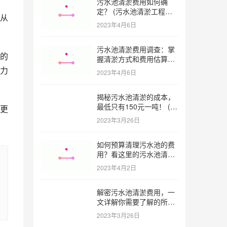
污水池清淤费用如何确
定？ (污水池清淤工程价
从
格多少)
2023年4月6日
污水池清淤费用调查：掌
的
握清淤方式和费用估算技
巧 (污水池清淤多少钱一
力
2023年4月6日
方米)
揭秘污水池清淤的成本，
最低只有150元一吨！ (污
更
水池清淤一米多少钱一吨)
2023年3月26日
如何预算清理污水池的费
用？看这里的污水池清淤
工程报价表范本！ (污水
2023年4月2日
池清淤工程报价表范本)
解密污水池清淤费用，一
文详解你需要了解的所有
因素 (污水池清淤一米多
2023年3月26日
少钱)