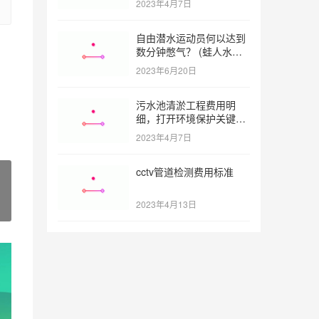
2023年4月7日
自由潜水运动员何以达到
数分钟憋气？ (蛙人水下
憋气最长多久)
2023年6月20日
污水池清淤工程费用明
细，打开环境保护关键之
门 (污水池清淤工程报价
2023年4月7日
明细)
cctv管道检测费用标准
2023年4月13日