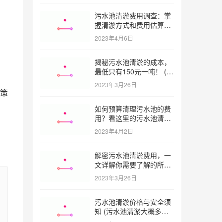
污水池清淤费用调查：掌
握清淤方式和费用估算技
巧 (污水池清淤多少钱一
2023年4月6日
方米)
揭秘污水池清淤的成本，
最低只有150元一吨！ (污
水池清淤一米多少钱一吨)
2023年3月26日
策
如何预算清理污水池的费
用？看这里的污水池清淤
工程报价表范本！ (污水
2023年4月2日
池清淤工程报价表范本)
解密污水池清淤费用，一
文详解你需要了解的所有
因素 (污水池清淤一米多
2023年3月26日
少钱)
污水池清淤价格与安全须
知 (污水池清淤大概多少
一方)