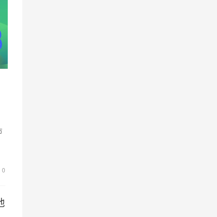
市
基
0
池