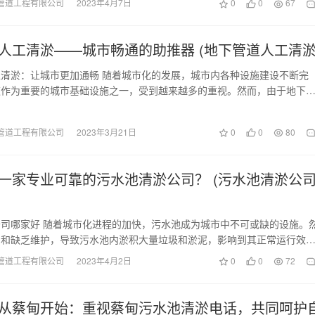
管道工程有限公司
2023年4月7日
0
0
67
人工清淤——城市畅通的助推器 (地下管道人工清淤
清淤：让城市更加通畅 随着城市化的发展，城市内各种设施建设不断完
道作为重要的城市基础设施之一，受到越来越多的重视。然而，由于地下
，内部会产生各种污…
管道工程有限公司
2023年3月21日
0
0
80
一家专业可靠的污水池清淤公司？ (污水池清淤公
司哪家好 随着城市化进程的加快，污水池成为城市中不可或缺的设施。
用和缺乏维护，导致污水池内淤积大量垃圾和淤泥，影响到其正常运行效
引发恶臭和环境问题…
管道工程有限公司
2023年4月2日
0
0
72
从蔡甸开始：重视蔡甸污水池清淤电话，共同呵护