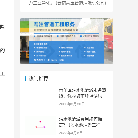
力工业净化。 (云南高压管道清洗机公司)
障
的
工
热门推荐
青羊区污水池清淤服务热
线：保障城市环境健康和
可持续发展。 (青羊区污
2023年3月30日
水池清淤服务热线)
污水池清淤费用如何确
定？ (污水池清淤工程价
格多少)
2023年4月6日