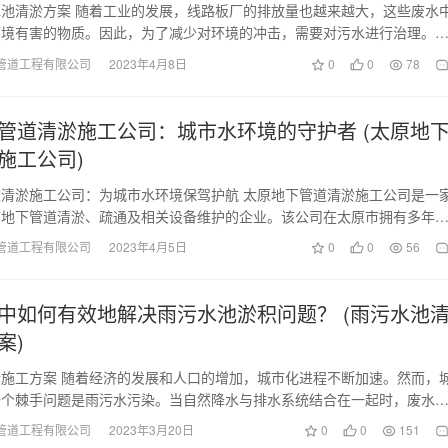
池清淤方案 随着工业的发展，线路板厂的排放量也越来越大，这些废水
环境有害的物质。因此，为了减少对环境的冲击，需要对污水进行治理。
水池的清淤方案是…
管道工程有限公司
2023年4月8日
0
0
78
管道清淤施工公司：城市水环境的守护者 (太原地
施工公司)
清淤施工公司：为城市水环境保驾护航 太原地下管道清淤施工公司是一
市地下管道清淤、疏通及相关设备维护的企业。该公司在太原市拥有多年
验和专业的技术团…
管道工程有限公司
2023年4月5日
0
0
56
中如何有效地解决雨污水池淤积问题？ (雨污水池
案)
施工方案 随着经济的发展和人口的增加，城市化进程不断加速。然而，
一个棘手问题是雨污水污染。当自然降水与排水系统结合在一起时，废水
雨水，被输送到污…
管道工程有限公司
2023年3月20日
0
0
151