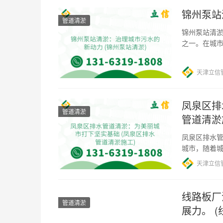
锦州泵站
管道清淤
锦州泵站清淤
之一。在城
着将城市污
天津立信
凤泉区排
管道清淤
管道清淤
凤泉区排水管
城市，随着
遭受人为排
天津立信
线路板厂
管道清淤
展力。 