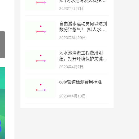
一方)
2023年4月7日
自由潜水运动员何以达到
数分钟憋气？ (蛙人水下
憋气最长多久)
2023年6月20日
污水池清淤工程费用明
细，打开环境保护关键之
门 (污水池清淤工程报价
2023年4月7日
明细)
cctv管道检测费用标准
2023年4月13日