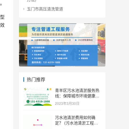
。
玉门市高压清洗管道
型
效
热门推荐
青羊区污水池清淤服务热
线：保障城市环境健康和
可持续发展。 (青羊区污
2023年3月30日
水池清淤服务热线)
污水池清淤费用如何确
定？ (污水池清淤工程价
格多少)