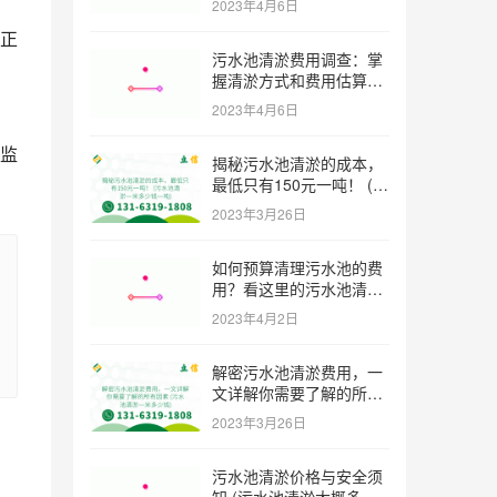
2023年4月6日
正
污水池清淤费用调查：掌
握清淤方式和费用估算技
巧 (污水池清淤多少钱一
2023年4月6日
方米)
监
揭秘污水池清淤的成本，
最低只有150元一吨！ (污
水池清淤一米多少钱一吨)
2023年3月26日
如何预算清理污水池的费
用？看这里的污水池清淤
工程报价表范本！ (污水
2023年4月2日
池清淤工程报价表范本)
解密污水池清淤费用，一
文详解你需要了解的所有
因素 (污水池清淤一米多
2023年3月26日
少钱)
污水池清淤价格与安全须
知 (污水池清淤大概多少