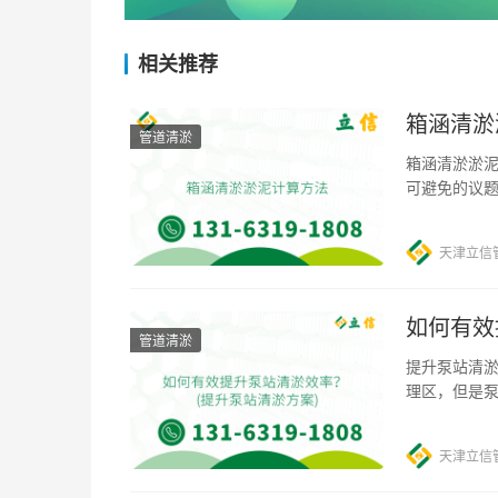
相关推荐
箱涵清淤
管道清淤
箱涵清淤淤泥
可避免的议
系统，其中
天津立信
如何有效
管道清淤
提升泵站清淤
理区，但是
行，因此清
天津立信