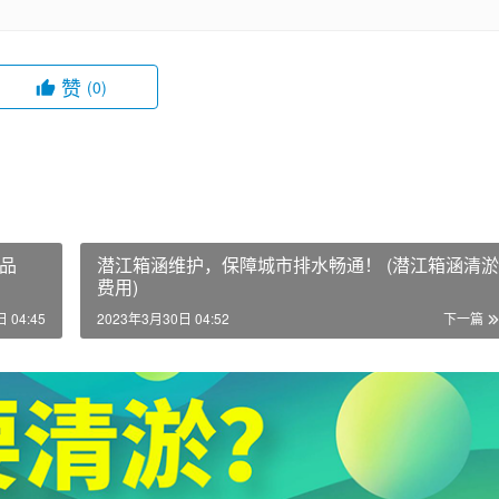
赞
(0)
品
潜江箱涵维护，保障城市排水畅通！ (潜江箱涵清淤
费用)
 04:45
2023年3月30日 04:52
下一篇