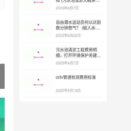
一方)
2023年4月7日
自由潜水运动员何以达到
数分钟憋气？ (蛙人水下
憋气最长多久)
2023年6月20日
污水池清淤工程费用明
细，打开环境保护关键之
门 (污水池清淤工程报价
2023年4月7日
明细)
cctv管道检测费用标准
2023年4月13日