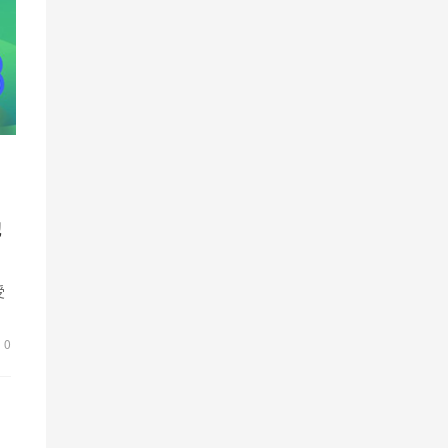
池
受
0