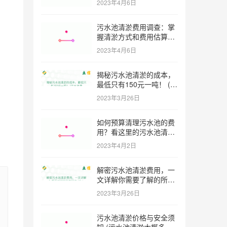
2023年4月6日
污水池清淤费用调查：掌
握清淤方式和费用估算技
巧 (污水池清淤多少钱一
2023年4月6日
方米)
揭秘污水池清淤的成本，
最低只有150元一吨！ (污
水池清淤一米多少钱一吨)
2023年3月26日
如何预算清理污水池的费
用？看这里的污水池清淤
工程报价表范本！ (污水
2023年4月2日
池清淤工程报价表范本)
解密污水池清淤费用，一
文详解你需要了解的所有
因素 (污水池清淤一米多
2023年3月26日
少钱)
污水池清淤价格与安全须
知 (污水池清淤大概多少