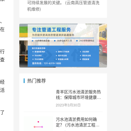
可持续发展的关键。 (云南高压管道清洗
机维修)
、
在
行
查
热门推荐
经
生活
青羊区污水池清淤服务热
线：保障城市环境健康和
可持续发展。 (青羊区污
2023年3月30日
水池清淤服务热线)
了
污水池清淤费用如何确
定？ (污水池清淤工程价
格多少)