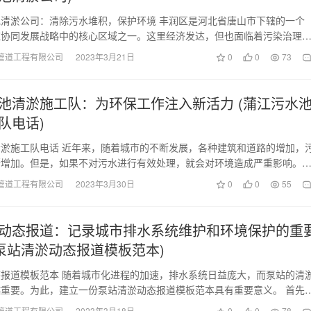
清淤公司：清除污水堆积，保护环境 丰润区是河北省唐山市下辖的一个
冀协同发展战略中的核心区域之一。这里经济发达，但也面临着污染治理
。在这样的背景下，…
管道工程有限公司
2023年3月21日
0
0
73
池清淤施工队：为环保工作注入新活力 (蒲江污水
队电话)
淤施工队电话 近年来，随着城市的不断发展，各种建筑和道路的增加，
断增加。但是，如果不对污水进行有效处理，就会对环境造成严重影响。
个具有悠久历史和…
管道工程有限公司
2023年3月30日
0
0
55
动态报道：记录城市排水系统维护和环境保护的重
(泵站清淤动态报道模板范本)
报道模板范本 随着城市化进程的加速，排水系统日益庞大，而泵站的清
重要。为此，建立一份泵站清淤动态报道模板范本具有重要意义。 首先
中，要关注泵站…
管道工程有限公司
2023年3月18日
0
0
78