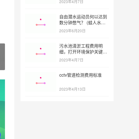
2023年4月7日
自由潜水运动员何以达到
数分钟憋气？ (蛙人水下
憋气最长多久)
2023年6月20日
污水池清淤工程费用明
细，打开环境保护关键之
门 (污水池清淤工程报价
2023年4月7日
明细)
cctv管道检测费用标准
2023年4月13日