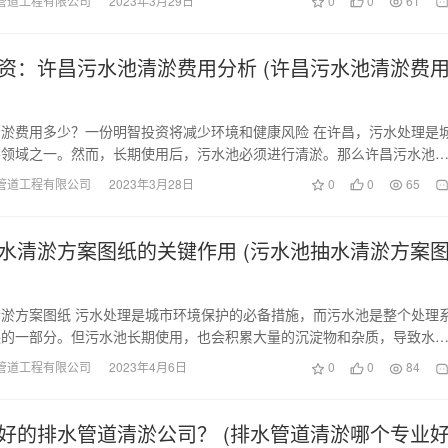
管道工程有限公司
2023年3月29日
0
0
61
资：许昌污水池清淤费用分析 (许昌污水池清淤费
淤费用多少？一份明智投资将减少环境和健康风险 在许昌，污水处理是
要领域之一。然而，长期使用后，污水池必须进行清淤。那么许昌污水池
是多少？本文将探…
管道工程有限公司
2023年3月28日
0
0
65
水清淤方案图纸的关键作用 (污水池抽水清淤方案
淤方案图纸 污水处理是城市环境保护的必备措施，而污水池是整个处理
缺的一部分。但污水池长期使用，也会积累大量的沉淀物和杂质，导致水
出的污水超标。为…
管道工程有限公司
2023年4月6日
0
0
84
好的排水管道清淤公司？ (排水管道清淤哪个专业好