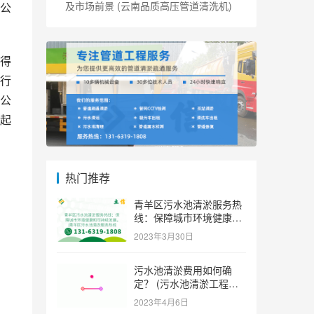
及市场前景 (云南品质高压管道清洗机)
公
得
行
公
起
热门推荐
青羊区污水池清淤服务热
线：保障城市环境健康和
可持续发展。 (青羊区污
2023年3月30日
水池清淤服务热线)
污水池清淤费用如何确
定？ (污水池清淤工程价
格多少)
2023年4月6日