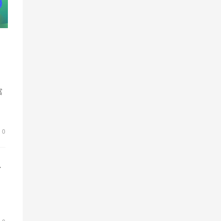
富
到
0
水
。
因