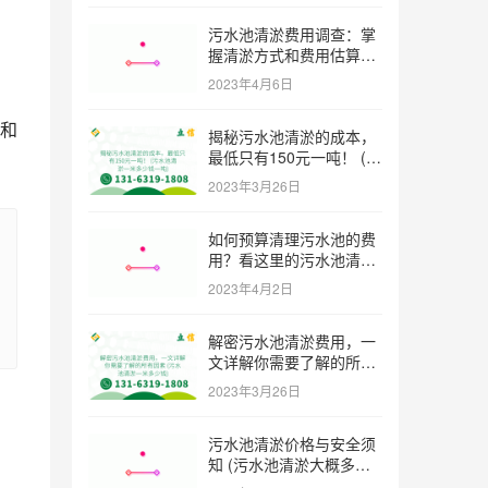
污水池清淤费用调查：掌
握清淤方式和费用估算技
巧 (污水池清淤多少钱一
2023年4月6日
方米)
和
揭秘污水池清淤的成本，
最低只有150元一吨！ (污
水池清淤一米多少钱一吨)
2023年3月26日
如何预算清理污水池的费
用？看这里的污水池清淤
工程报价表范本！ (污水
2023年4月2日
池清淤工程报价表范本)
解密污水池清淤费用，一
文详解你需要了解的所有
因素 (污水池清淤一米多
2023年3月26日
少钱)
污水池清淤价格与安全须
知 (污水池清淤大概多少
一方)