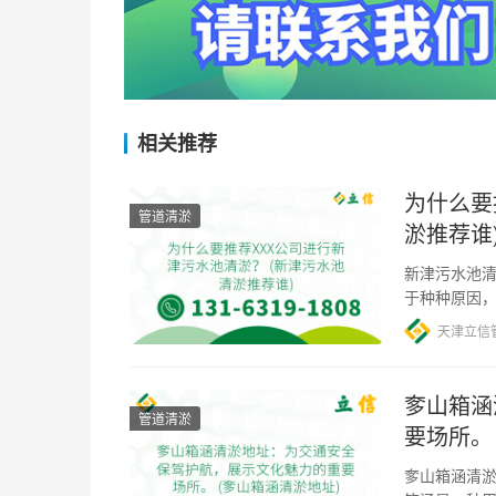
相关推荐
为什么要
管道清淤
淤推荐谁
新津污水池清
于种种原因
针对这个问
天津立信
奓山箱涵
管道清淤
要场所。
奓山箱涵清