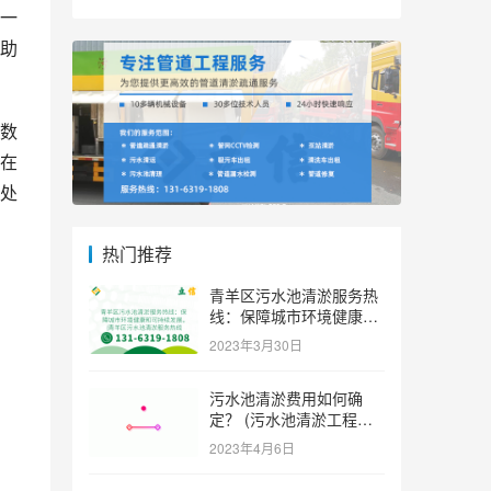
一
助
数
在
处
热门推荐
青羊区污水池清淤服务热
线：保障城市环境健康和
可持续发展。 (青羊区污
2023年3月30日
水池清淤服务热线)
污水池清淤费用如何确
定？ (污水池清淤工程价
格多少)
2023年4月6日