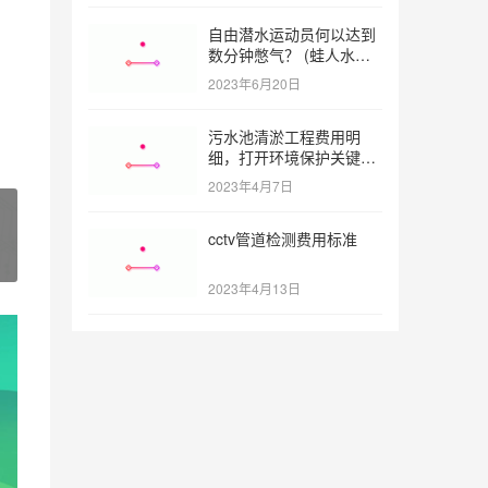
自由潜水运动员何以达到
数分钟憋气？ (蛙人水下
憋气最长多久)
2023年6月20日
污水池清淤工程费用明
细，打开环境保护关键之
门 (污水池清淤工程报价
2023年4月7日
明细)
cctv管道检测费用标准
2023年4月13日