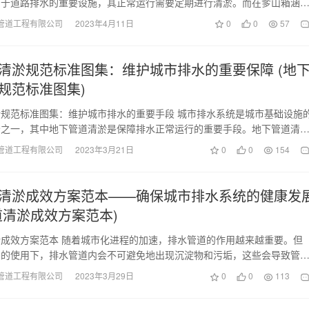
用于道路排水的重要设施，其正常运行需要定期进行清淤。而在奓山箱涵
以为箱涵提供专业、…
管道工程有限公司
2023年4月11日
0
0
57
清淤规范标准图集：维护城市排水的重要保障 (地
规范标准图集)
规范标准图集：维护城市排水的重要手段 城市排水系统是城市基础设施
分之一，其中地下管道清淤是保障排水正常运行的重要手段。地下管道清
集是指按照国家有…
管道工程有限公司
2023年3月21日
0
0
154
清淤成效方案范本——确保城市排水系统的健康发
道清淤成效方案范本)
成效方案范本 随着城市化进程的加速，排水管道的作用越来越重要。但
间的使用下，排水管道内会不可避免地出现沉淀物和污垢，这些会导致管
缓慢等问题。因此，…
管道工程有限公司
2023年3月29日
0
0
113