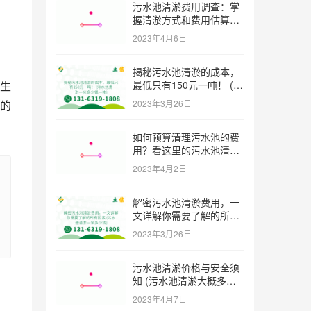
污水池清淤费用调查：掌
握清淤方式和费用估算技
巧 (污水池清淤多少钱一
2023年4月6日
方米)
揭秘污水池清淤的成本，
最低只有150元一吨！ (污
生
水池清淤一米多少钱一吨)
2023年3月26日
的
如何预算清理污水池的费
用？看这里的污水池清淤
工程报价表范本！ (污水
2023年4月2日
池清淤工程报价表范本)
解密污水池清淤费用，一
文详解你需要了解的所有
因素 (污水池清淤一米多
2023年3月26日
少钱)
污水池清淤价格与安全须
知 (污水池清淤大概多少
一方)
2023年4月7日