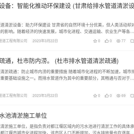
设备：智能化推动环保建设 (甘肃给排水管道清淤
道清淤设备：助力环保建设 甘肃省的自然环境十分优美，但人类活动却
大的影响。随着经济的快速发展，城市化进程、交通运输、农业生产等各
了水污染和水资源…
管道工程有限公司
2023年3月22日
0
0
77
疏通，杜市防内涝。 (杜市排水管道清淤疏通)
清淤疏通：防止城市内涝的重要措施 随着城市化进程的不断加速，城市
为重要基础设施之一。而排水管道作为其中的重要部分，其畅通与否对于
行、保障居民生活…
管道工程有限公司
2023年3月22日
0
0
69
水池清淤施工单位
池清淤施工单位，是指负责对都江堰区域内的污水池进行清淤工作的具体
着都江堰市城市化进程加快，该市区人口不断增加，污水排放量也在逐年