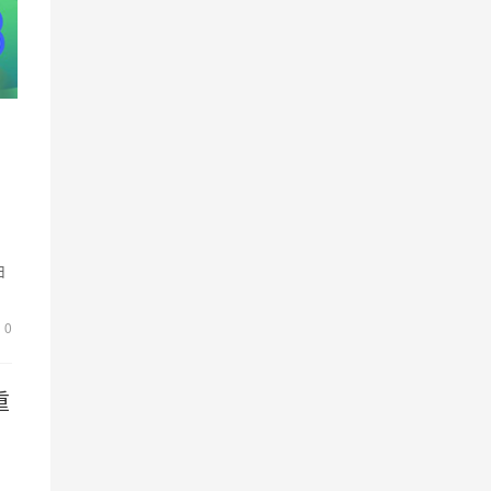
清
由
，
0
重
。