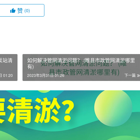
赞
(0)
泵站清
如何解决管网清淤问题？ (睢县市政管网清淤哪里
有)
 01:20
2023年3月31日 01:26
下一篇