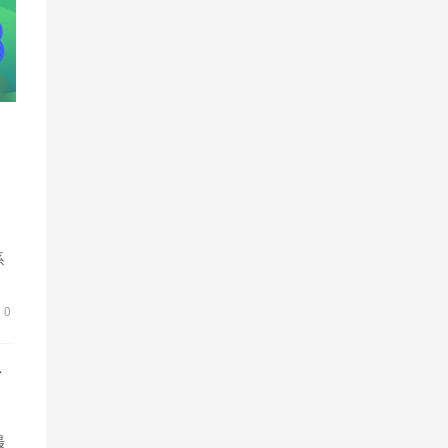
系
然
0
市
最