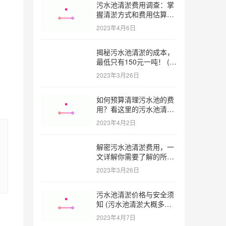
污水池清淤费用调查：掌
握清淤方式和费用估算技
巧 (污水池清淤多少钱一
2023年4月6日
方米)
揭秘污水池清淤的成本，
最低只有150元一吨！ (污
水池清淤一米多少钱一吨)
2023年3月26日
如何预算清理污水池的费
用？看这里的污水池清淤
工程报价表范本！ (污水
2023年4月2日
池清淤工程报价表范本)
解密污水池清淤费用，一
文详解你需要了解的所有
因素 (污水池清淤一米多
2023年3月26日
少钱)
污水池清淤价格与安全须
知 (污水池清淤大概多少
一方)
2023年4月7日