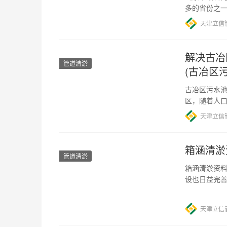
多的省份之
为重要，因
天津立信
解决古冶
管道清淤
(古冶区
古冶区污水池
区，随着人
题，古冶区
天津立信
箱涵清淤
管道清淤
箱涵清淤资料
设也日益完
然而，由于
天津立信