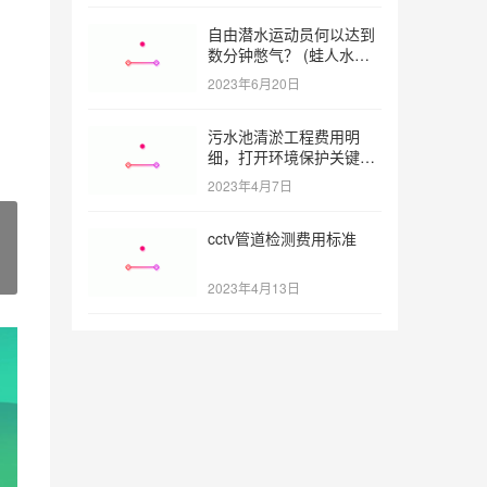
自由潜水运动员何以达到
数分钟憋气？ (蛙人水下
憋气最长多久)
2023年6月20日
污水池清淤工程费用明
细，打开环境保护关键之
门 (污水池清淤工程报价
2023年4月7日
明细)
cctv管道检测费用标准
2023年4月13日