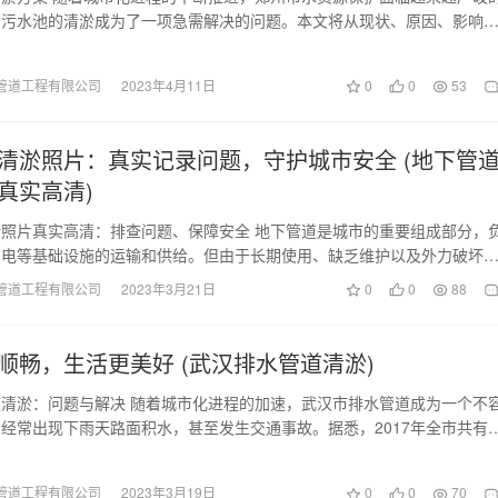
，污水池的清淤成为了一项急需解决的问题。本文将从现状、原因、影响
个方面探讨郑州污…
管道工程有限公司
2023年4月11日
0
0
53
清淤照片：真实记录问题，守护城市安全 (地下管
真实高清)
照片真实高清：排查问题、保障安全 地下管道是城市的重要组成部分，
、电等基础设施的运输和供给。但由于长期使用、缺乏维护以及外力破坏
管道内往往存在着…
管道工程有限公司
2023年3月21日
0
0
88
顺畅，生活更美好 (武汉排水管道清淤)
清淤：问题与解决 随着城市化进程的加速，武汉市排水管道成为一个不
经常出现下雨天路面积水，甚至发生交通事故。据悉，2017年全市共有1
雨水涝被交…
管道工程有限公司
2023年3月19日
0
0
70