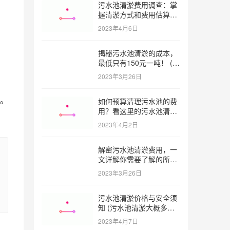
污水池清淤费用调查：掌
握清淤方式和费用估算技
巧 (污水池清淤多少钱一
2023年4月6日
方米)
揭秘污水池清淤的成本，
最低只有150元一吨！ (污
水池清淤一米多少钱一吨)
2023年3月26日
。
如何预算清理污水池的费
用？看这里的污水池清淤
工程报价表范本！ (污水
2023年4月2日
池清淤工程报价表范本)
解密污水池清淤费用，一
文详解你需要了解的所有
因素 (污水池清淤一米多
2023年3月26日
少钱)
污水池清淤价格与安全须
知 (污水池清淤大概多少
一方)
2023年4月7日