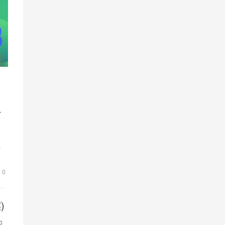
淤
但
理
0
)
的