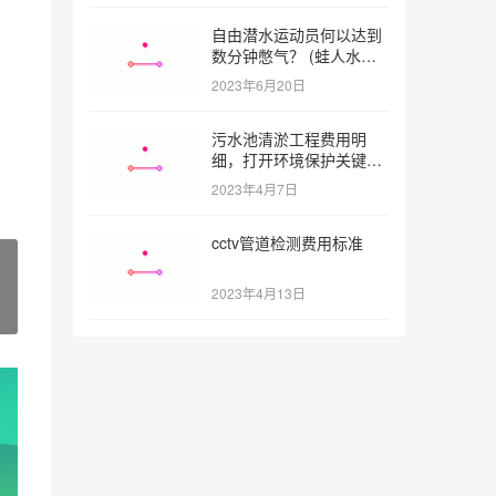
自由潜水运动员何以达到
数分钟憋气？ (蛙人水下
憋气最长多久)
2023年6月20日
污水池清淤工程费用明
细，打开环境保护关键之
门 (污水池清淤工程报价
2023年4月7日
明细)
cctv管道检测费用标准
建
2023年4月13日