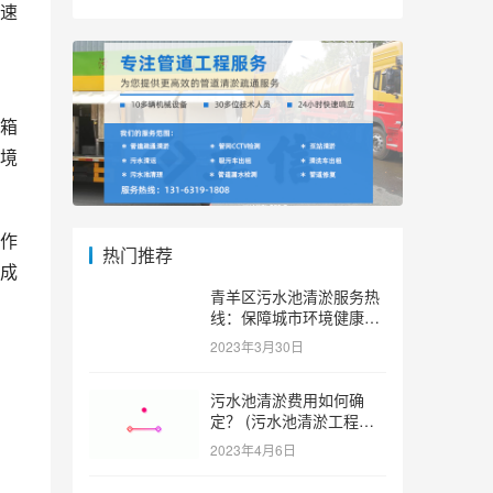
速
箱
境
作
热门推荐
成
青羊区污水池清淤服务热
线：保障城市环境健康和
可持续发展。 (青羊区污
2023年3月30日
水池清淤服务热线)
污水池清淤费用如何确
定？ (污水池清淤工程价
格多少)
2023年4月6日