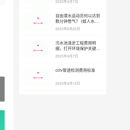
2023年4月7日
自由潜水运动员何以达到
数分钟憋气？ (蛙人水下
憋气最长多久)
2023年6月20日
污水池清淤工程费用明
细，打开环境保护关键之
门 (污水池清淤工程报价
2023年4月7日
明细)
cctv管道检测费用标准
2023年4月13日