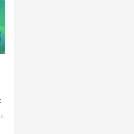
淤
天
的
0