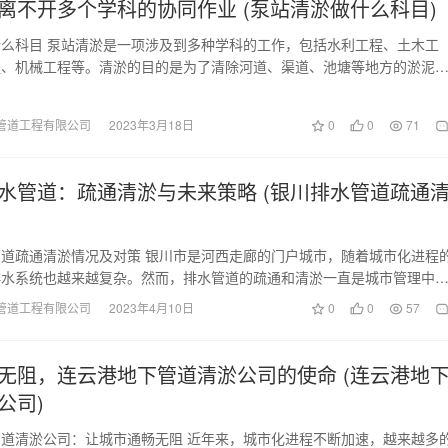
离不开多个学科的协同作业 (泵站清淤做什么科目)
么科目 泵站清淤是一项涉及到多种学科的工作，包括水利工程、土木工
程、机械工程等。清淤的目的是为了清除河道、渠道、池塘等地方的淤泥
畅，防止洪涝灾害，…
管道工程有限公司
2023年3月18日
0
0
71
水管道：疏通清淤与未来策略 (银川排水管道疏通
道疏通清淤情况及对策 银川市是河西走廊的门户城市，随着城市化进程
排水系统也越来越复杂。然而，排水管道的疏通和清淤一直是城市管理中
本文将从现状和对…
管道工程有限公司
2023年4月10日
0
0
57
无阻，连云港地下管道清淤公司的使命 (连云港地
公司)
道清淤公司：让城市通畅无阻 近年来，城市化进程不断加速，越来越多