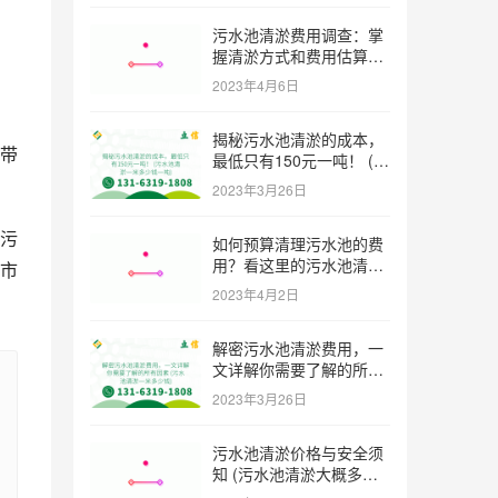
污水池清淤费用调查：掌
握清淤方式和费用估算技
巧 (污水池清淤多少钱一
2023年4月6日
方米)
揭秘污水池清淤的成本，
带
最低只有150元一吨！ (污
水池清淤一米多少钱一吨)
2023年3月26日
污
如何预算清理污水池的费
用？看这里的污水池清淤
市
工程报价表范本！ (污水
2023年4月2日
池清淤工程报价表范本)
解密污水池清淤费用，一
文详解你需要了解的所有
因素 (污水池清淤一米多
2023年3月26日
少钱)
污水池清淤价格与安全须
知 (污水池清淤大概多少
一方)