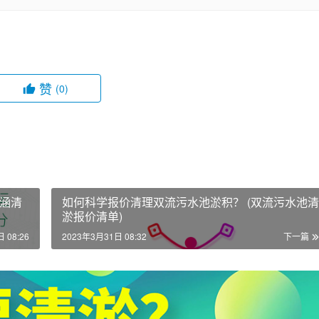
赞
(0)
涵清
如何科学报价清理双流污水池淤积？ (双流污水池清
淤报价清单)
 08:26
2023年3月31日 08:32
下一篇