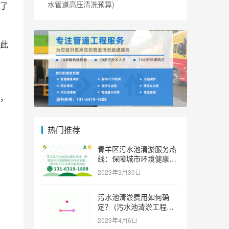
水管道高压清洗预算)
了
此
，
热门推荐
青羊区污水池清淤服务热
线：保障城市环境健康和
可持续发展。 (青羊区污
2023年3月30日
水池清淤服务热线)
污水池清淤费用如何确
定？ (污水池清淤工程价
格多少)
2023年4月6日