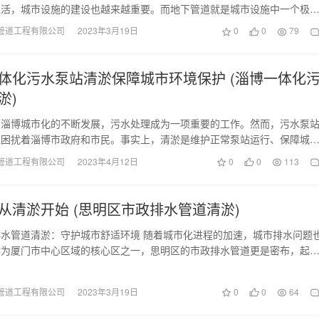
生活，城市设施的建设也越来越重要。而地下管道就是城市设施中一个极
部分，承担着输送…
管道工程有限公司
2023年3月19日
0
0
79
体化污水泵站清淤保障城市环境保护 (淄博一体化
淤)
着淄博城市化的不断发展，污水处理成为一项重要的工作。然而，污水泵
直困扰着淄博市政府和市民。事实上，清淤是维护正常泵站运行、保障城
的必要措施。 首…
管道工程有限公司
2023年4月12日
0
0
113
从清淤开始 (思明区市政排水管道清淤)
水管道清淤：守护城市舒适环境 随着城市化进程的加速，城市排水问题
作为厦门市中心区域的核心区之一，思明区的市政排水管道更是密布，起
和雨水排放作用。…
管道工程有限公司
2023年3月19日
0
0
64