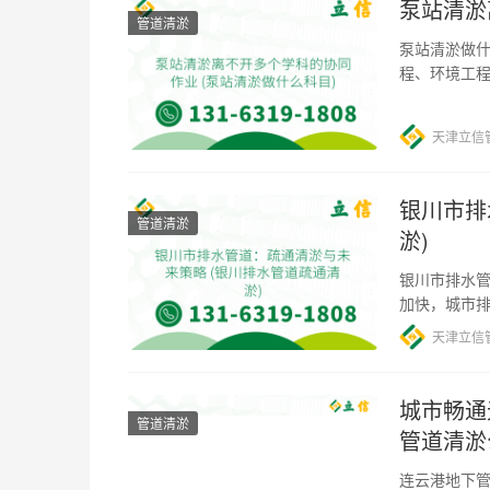
泵站清淤
管道清淤
泵站清淤做什
程、环境工
保证水流通
天津立信
银川市排
管道清淤
淤)
银川市排水管
加快，城市
难点问题。
天津立信
城市畅通
管道清淤
管道清淤
连云港地下管