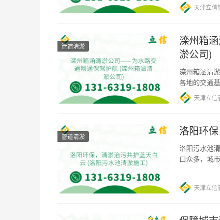
天津立信
滦州箱涵
管道清淤
淤公司)
滦州箱涵清淤
各地的交通
的畅通却经
天津立信
洛阳环保
管道清淤
洛阳污水池清
口众多，城
得越来越紧迫
天津立信