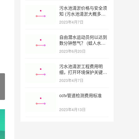
污水池清淤价格与安全须
知 (污水池清淤大概多少
一方)
2023年4月7日
自由潜水运动员何以达到
数分钟憋气？ (蛙人水下
憋气最长多久)
2023年6月20日
污水池清淤工程费用明
细，打开环境保护关键之
门 (污水池清淤工程报价
2023年4月7日
明细)
cctv管道检测费用标准
2023年4月13日