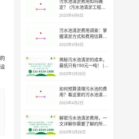
污水池清淤费用如何确
定？ (污水池清淤工程价
格多少)
2023年4月6日
污水池清淤费用调查：掌
握清淤方式和费用估算技
巧 (污水池清淤多少钱一
2023年4月6日
方米)
的
揭秘污水池清淤的成本，
最低只有150元一吨！ (污
设
水池清淤一米多少钱一吨)
2023年3月26日
如何预算清理污水池的费
用？看这里的污水池清淤
工程报价表范本！ (污水
2023年4月2日
池清淤工程报价表范本)
解密污水池清淤费用，一
文详解你需要了解的所有
因素 (污水池清淤一米多
2023年3月26日
少钱)