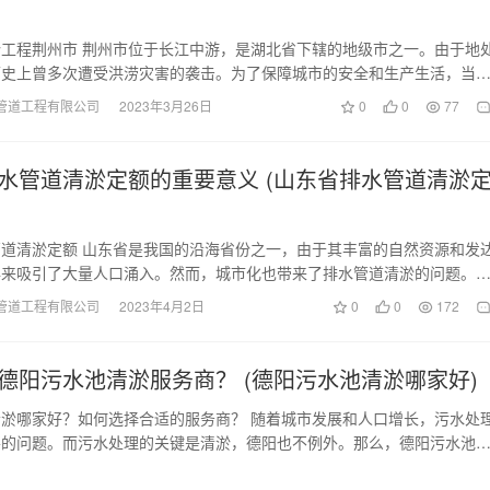
工程荆州市 荆州市位于长江中游，是湖北省下辖的地级市之一。由于地
历史上曾多次遭受洪涝灾害的袭击。为了保障城市的安全和生产生活，当
泵站开展了清淤工…
管道工程有限公司
2023年3月26日
0
0
77
水管道清淤定额的重要意义 (山东省排水管道清淤
道清淤定额 山东省是我国的沿海省份之一，由于其丰富的自然资源和发
年来吸引了大量人口涌入。然而，城市化也带来了排水管道清淤的问题。
管道畅通，保持城…
管道工程有限公司
2023年4月2日
0
0
172
德阳污水池清淤服务商？ (德阳污水池清淤哪家好)
淤哪家好？如何选择合适的服务商？ 随着城市发展和人口增长，污水处
要的问题。而污水处理的关键是清淤，德阳也不例外。那么，德阳污水池
如何选择合适的服…