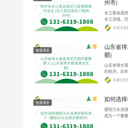
州市)
长江泵站清淤
长江流域，
政府对长江
天津立信
山东省排
管道清淤
额)
山东省排水管
的经济，近
何确保排水
天津立信
如何选择
管道清淤
德阳污水池清
成为一个重
淤哪家好？