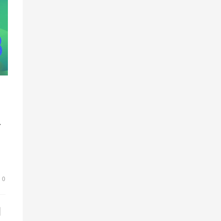
水
，
设
0
荆