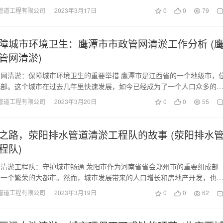
过程中，安平区产…
管道工程有限公司
2023年3月17日
0
0
79
障城市环境卫生：鹰潭市市政管网清淤工作分析 (
管网清淤)
网清淤：保障城市环境卫生的重要举措 鹰潭市是江西省的一个地级市，
北部。这个城市在过去几年里快速发展，如今已经成为了一个人口众多的
，随着城市的扩张…
管道工程有限公司
2023年3月20日
0
0
55
之路，荥阳排水管道清淤工程队的故事 (荥阳排水
程队)
清淤工程队：守护城市畅通 荥阳市作为河南省省会郑州市的重要组成部
为一个繁荣的大都市。然而，城市发展带来的人口增长和房地产开发，也
统带来了巨大的压力…
管道工程有限公司
2023年3月19日
0
0
62