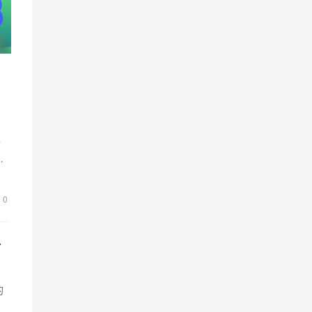
清
。
0
淤
的
，