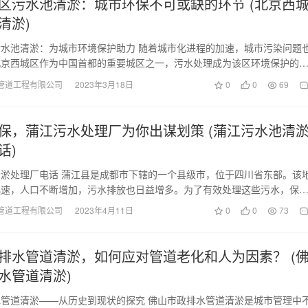
区污水池清淤：城市环保不可或缺的环节 (北京西
清淤)
水池清淤：为城市环境保护助力 随着城市化进程的加速，城市污染问题
北京西城区作为中国首都的重要城区之一，污水处理成为该区环境保护的
中，污水池清淤是…
管道工程有限公司
2023年3月18日
0
0
69
保，蒲江污水处理厂为你出谋划策 (蒲江污水池清
话)
淤处理厂电话 蒲江县是成都市下辖的一个县级市，位于四川省东部。该
迅速，人口不断增加，污水排放也日益增多。为了有效处理这些污水，保
政府在2015…
管道工程有限公司
2023年4月11日
0
0
73
排水管道清淤，如何应对管道老化和人为因素？ (
水管道清淤)
管道清淤——从历史到现状的探究 佛山市政排水管道清淤是城市管理中