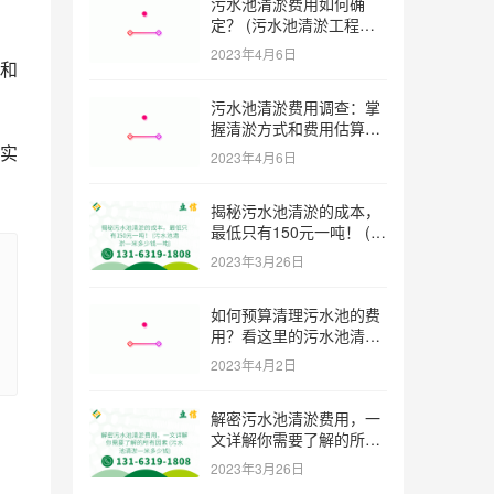
污水池清淤费用如何确
定？ (污水池清淤工程价
格多少)
2023年4月6日
和
污水池清淤费用调查：掌
握清淤方式和费用估算技
巧 (污水池清淤多少钱一
实
2023年4月6日
方米)
揭秘污水池清淤的成本，
最低只有150元一吨！ (污
水池清淤一米多少钱一吨)
2023年3月26日
如何预算清理污水池的费
用？看这里的污水池清淤
工程报价表范本！ (污水
2023年4月2日
池清淤工程报价表范本)
解密污水池清淤费用，一
文详解你需要了解的所有
因素 (污水池清淤一米多
2023年3月26日
少钱)