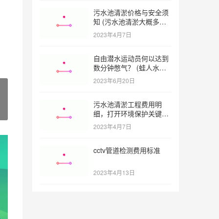
污水池清淤价格与安全须
知 (污水池清淤大概多少
一方)
2023年4月7日
自由潜水运动员何以达到
数分钟憋气？ (蛙人水下
憋气最长多久)
2023年6月20日
污水池清淤工程费用明
细，打开环境保护关键之
门 (污水池清淤工程报价
2023年4月7日
明细)
cctv管道检测费用标准
2023年4月13日