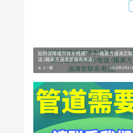
如何保障城市排水畅通？——箱渠方涵清淤联
话 (箱渠方涵清淤联系电话)
上一篇
2023年3月31日