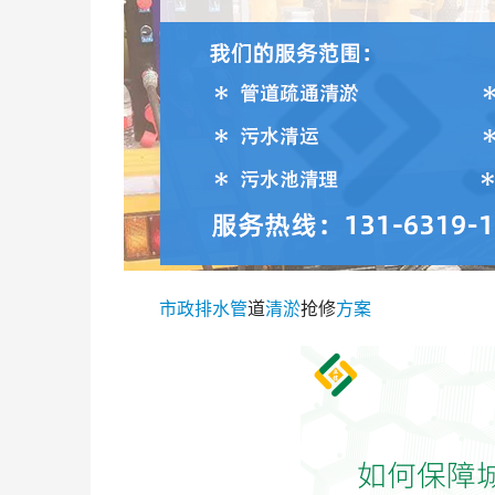
市政
排水管
道
清淤
抢修
方案