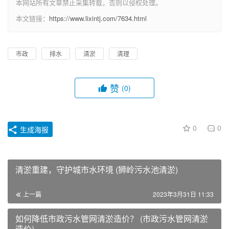
本网站所有文章禁止采集转载，否则以侵权处理。
本文链接：
https://www.lixintj.com/7634.html
市政
排水
清淤
清理
赞
(0)
0
0
生成海报
清淤重建，守护城市水环境 (狮岭污水池清淤)
上一篇
2023年3月31日 11:33
如何降低市政污水管网清淤造价？ (市政污水管网清淤
造价)