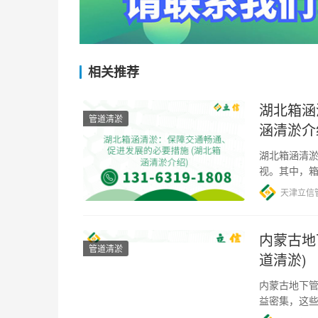
相关推荐
湖北箱涵
管道清淤
涵清淤介
湖北箱涵清淤
视。其中，
因，箱涵疏
天津立信
内蒙古地
管道清淤
道清淤)
内蒙古地下管
益密集，这
蔽，长时间