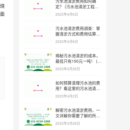
污水池清淤费用如何确
烧
定？ (污水池清淤工程价
格多少)
面
2023年4月6日
污水池清淤费用调查：掌
握清淤方式和费用估算技
巧 (污水池清淤多少钱一
2023年4月6日
方米)
揭秘污水池清淤的成本，
最低只有150元一吨！ (污
水池清淤一米多少钱一吨)
2023年3月26日
如何预算清理污水池的费
用？看这里的污水池清淤
工程报价表范本！ (污水
2023年4月2日
池清淤工程报价表范本)
解密污水池清淤费用，一
文详解你需要了解的所有
因素 (污水池清淤一米多
2023年3月26日
少钱)