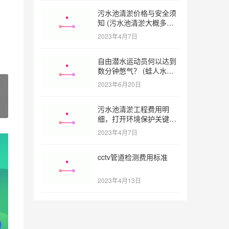
污水池清淤价格与安全须
知 (污水池清淤大概多少
一方)
2023年4月7日
自由潜水运动员何以达到
数分钟憋气？ (蛙人水下
憋气最长多久)
2023年6月20日
污水池清淤工程费用明
细，打开环境保护关键之
门 (污水池清淤工程报价
2023年4月7日
明细)
cctv管道检测费用标准
2023年4月13日