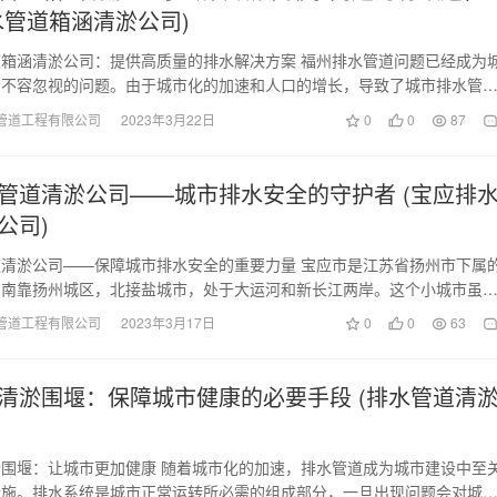
水管道箱涵清淤公司)
箱涵清淤公司：提供高质量的排水解决方案 福州排水管道问题已经成为
个不容忽视的问题。由于城市化的加速和人口的增长，导致了城市排水管
化。这些问题对城…
管道工程有限公司
2023年3月22日
0
0
87
管道清淤公司——城市排水安全的守护者 (宝应排
公司)
清淤公司——保障城市排水安全的重要力量 宝应市是江苏省扬州市下属
，南靠扬州城区，北接盐城市，处于大运河和新长江两岸。这个小城市虽
但却有着较为完善…
管道工程有限公司
2023年3月17日
0
0
63
清淤围堰：保障城市健康的必要手段 (排水管道清
围堰：让城市更加健康 随着城市化的加速，排水管道成为城市建设中至
设施。排水系统是城市正常运转所必需的组成部分，一旦出现问题会对城