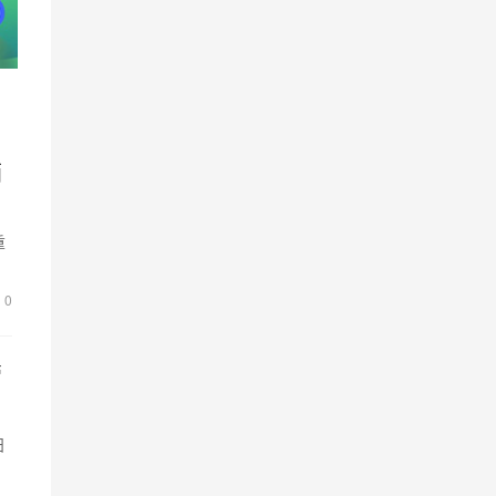
箱
重
0
管
日