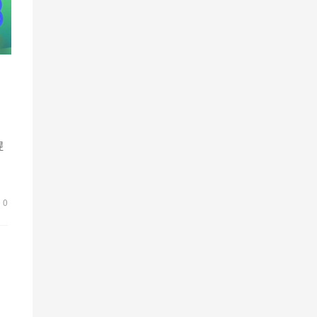
提
，
0
当