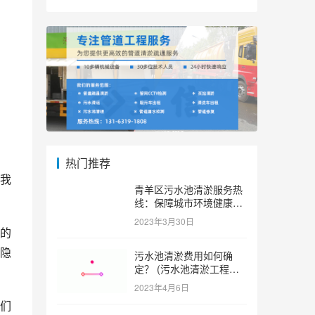
热门推荐
我
青羊区污水池清淤服务热
线：保障城市环境健康和
可持续发展。 (青羊区污
2023年3月30日
水池清淤服务热线)
的
隐
污水池清淤费用如何确
定？ (污水池清淤工程价
格多少)
2023年4月6日
们