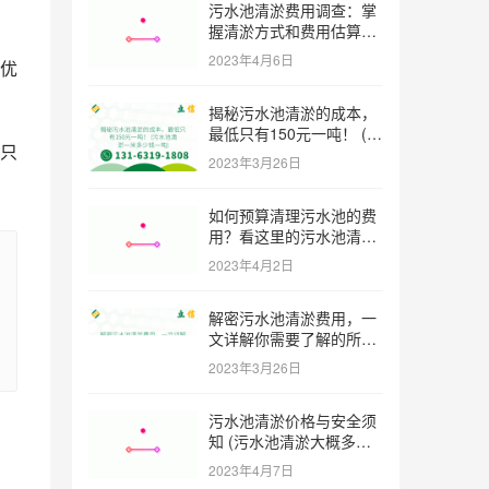
污水池清淤费用调查：掌
握清淤方式和费用估算技
巧 (污水池清淤多少钱一
2023年4月6日
优
方米)
揭秘污水池清淤的成本，
最低只有150元一吨！ (污
只
水池清淤一米多少钱一吨)
2023年3月26日
如何预算清理污水池的费
用？看这里的污水池清淤
工程报价表范本！ (污水
2023年4月2日
池清淤工程报价表范本)
解密污水池清淤费用，一
文详解你需要了解的所有
因素 (污水池清淤一米多
2023年3月26日
少钱)
污水池清淤价格与安全须
知 (污水池清淤大概多少
一方)
2023年4月7日