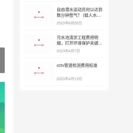
自由潜水运动员何以达到
数分钟憋气？ (蛙人水下
憋气最长多久)
2023年6月20日
污水池清淤工程费用明
细，打开环境保护关键之
门 (污水池清淤工程报价
2023年4月7日
明细)
cctv管道检测费用标准
2023年4月13日