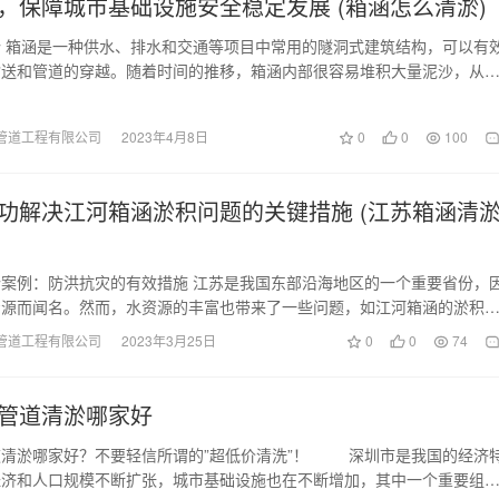
，保障城市基础设施安全稳定发展 (箱涵怎么清淤)
 箱涵是一种供水、排水和交通等项目中常用的隧洞式建筑结构，可以有
输送和管道的穿越。随着时间的推移，箱涵内部很容易堆积大量泥沙，从
窄，流速变慢，甚…
管道工程有限公司
2023年4月8日
0
0
100
功解决江河箱涵淤积问题的关键措施 (江苏箱涵清
案例：防洪抗灾的有效措施 江苏是我国东部沿海地区的一个重要省份，
资源而闻名。然而，水资源的丰富也带来了一些问题，如江河箱涵的淤积
导致洪水灾害等问…
管道工程有限公司
2023年3月25日
0
0
74
管道清淤哪家好
道清淤哪家好？不要轻信所谓的”超低价清洗”！ 深圳市是我国的经济
经济和人口规模不断扩张，城市基础设施也在不断增加，其中一个重要组