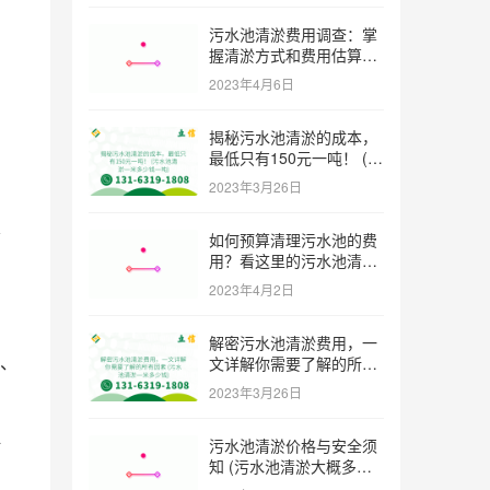
污水池清淤费用调查：掌
握清淤方式和费用估算技
巧 (污水池清淤多少钱一
2023年4月6日
方米)
揭秘污水池清淤的成本，
最低只有150元一吨！ (污
水池清淤一米多少钱一吨)
2023年3月26日
次
如何预算清理污水池的费
用？看这里的污水池清淤
工程报价表范本！ (污水
2023年4月2日
池清淤工程报价表范本)
解密污水池清淤费用，一
、
文详解你需要了解的所有
因素 (污水池清淤一米多
2023年3月26日
少钱)
堵
污水池清淤价格与安全须
知 (污水池清淤大概多少
一方)