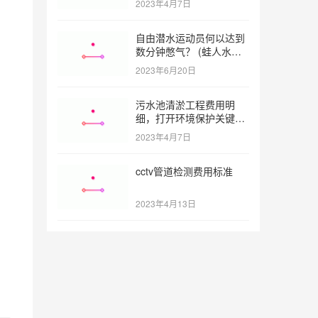
2023年4月7日
自由潜水运动员何以达到
数分钟憋气？ (蛙人水下
，
憋气最长多久)
2023年6月20日
污水池清淤工程费用明
细，打开环境保护关键之
门 (污水池清淤工程报价
2023年4月7日
明细)
cctv管道检测费用标准
2023年4月13日