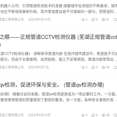
机器人公司：引领管道检测技术的发展 随着城市化进程的不断推进，城
设也在不断地改善和升级，其中管道建设是不可或缺的一部分。而管道的
境保护成为各界高…
管道工程有限公司
2023年5月10日
0
0
31
之眼——正规管道CCTV检测仪器 (芜湖正规管道cct
)
道CCTV检测仪器》-清晰探寻管道内部 在现代城市建设中，管道是不可
成部分。但由于长期使用、自然损耗、施工不妥等原因，管道内部常常出
、破裂等问题…
管道工程有限公司
2023年5月7日
0
0
42
qv检测，促进环保与安全。 (管道qv检测办理)
测办理》 随着社会的发展，管道qv检测逐渐成为一项必要的工作。一方面
的重视使得管道的质量得到了更高的要求。另一方面，各种安全事故的发
识到，对管道…
管道工程有限公司
2023年5月10日
0
0
48