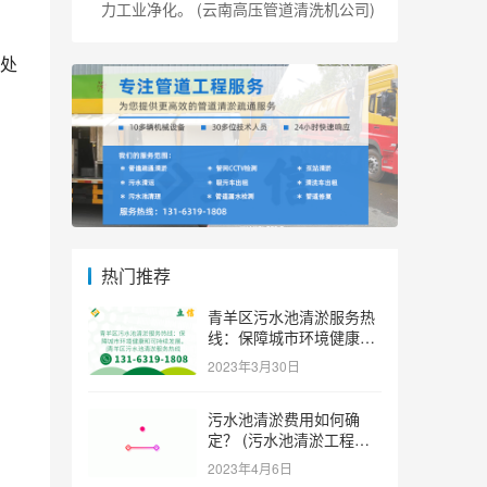
力工业净化。 (云南高压管道清洗机公司)
法
处
问
热门推荐
青羊区污水池清淤服务热
线：保障城市环境健康和
可持续发展。 (青羊区污
2023年3月30日
水池清淤服务热线)
污水池清淤费用如何确
定？ (污水池清淤工程价
格多少)
2023年4月6日