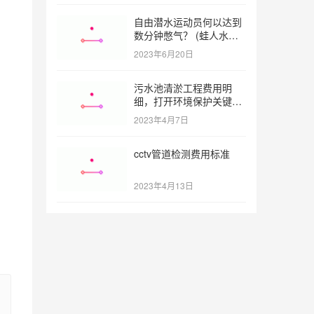
自由潜水运动员何以达到
，
数分钟憋气？ (蛙人水下
憋气最长多久)
2023年6月20日
污水池清淤工程费用明
细，打开环境保护关键之
门 (污水池清淤工程报价
2023年4月7日
明细)
cctv管道检测费用标准
2023年4月13日