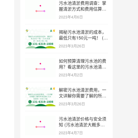
污水池清淤费用调查：掌
握清淤方式和费用估算技
巧 (污水池清淤多少钱一
2023年4月6日
方米)
揭秘污水池清淤的成本，
最低只有150元一吨！ (污
水池清淤一米多少钱一吨)
2023年3月26日
如何预算清理污水池的费
用？看这里的污水池清淤
工程报价表范本！ (污水
2023年4月2日
池清淤工程报价表范本)
解密污水池清淤费用，一
文详解你需要了解的所有
因素 (污水池清淤一米多
2023年3月26日
少钱)
污水池清淤价格与安全须
知 (污水池清淤大概多少
一方)
2023年4月7日