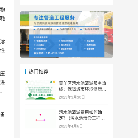
物
耗
溶
性
热门推荐
压
进
青羊区污水池清淤服务热
线：保障城市环境健康和
、
可持续发展。 (青羊区污
2023年3月30日
水池清淤服务热线)
污水池清淤费用如何确
备
定？ (污水池清淤工程价
格多少)
2023年4月6日