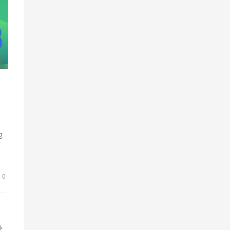
也
际
0
排