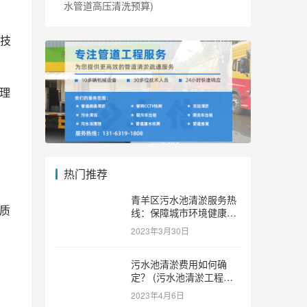
水管道高压清洗预算)
技
理
热门推荐
青羊区污水池清淤服务热
质
线：保障城市环境健康和
可持续发展。 (青羊区污
2023年3月30日
水池清淤服务热线)
污水池清淤费用如何确
定？ (污水池清淤工程价
格多少)
2023年4月6日