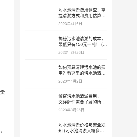
污水池清淤费用调查：掌
握清淤方式和费用估算技
巧 (污水池清淤多少钱一
2023年4月6日
方米)
揭秘污水池清淤的成本，
最低只有150元一吨！ (污
水池清淤一米多少钱一吨)
2023年3月26日
如何预算清理污水池的费
用？看这里的污水池清淤
工程报价表范本！ (污水
2023年4月2日
池清淤工程报价表范本)
需
解密污水池清淤费用，一
文详解你需要了解的所有
因素 (污水池清淤一米多
2023年3月26日
少钱)
污水池清淤价格与安全须
，
知 (污水池清淤大概多少
一方)