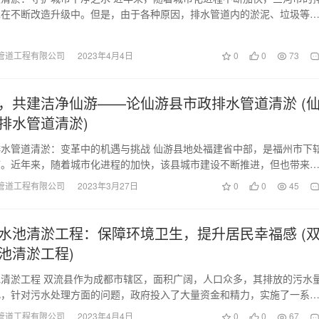
也在不断改造升级中。但是，由于各种原因，排水管道内的淤泥、垃圾等
，严重影响了城市…
管道工程有限公司
2023年4月4日
0
0
73
，共建洁净仙游——论仙游县市政排水管道清淤 (
排水管道清淤)
水管道清淤：变革中的机遇与挑战 仙游县地处福建省中部，是福州市下
市。近年来，随着城市化进程的加快，该县城市建设不断推进，但也带来
塞等城市基础设施…
管道工程有限公司
2023年3月27日
0
0
45
水池清淤工程：保障环境卫生，提升居民幸福感 (
池清淤工程)
清淤工程 双流县作为成都市辖区，面积广阔，人口众多，其排放的污水
此，针对污水处理方面的问题，政府投入了大量资金和精力，实施了一系
工程。其中，双流…
管道工程有限公司
2023年4月4日
0
0
67