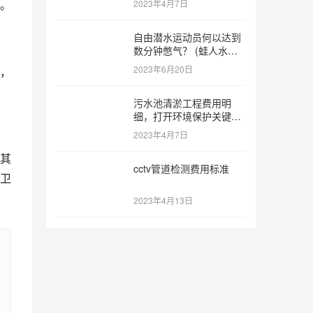
。
2023年4月7日
自由潜水运动员何以达到
数分钟憋气？ (蛙人水下
憋气最长多久)
2023年6月20日
，
污水池清淤工程费用明
细，打开环境保护关键之
门 (污水池清淤工程报价
2023年4月7日
明细)
其
cctv管道检测费用标准
卫
2023年4月13日