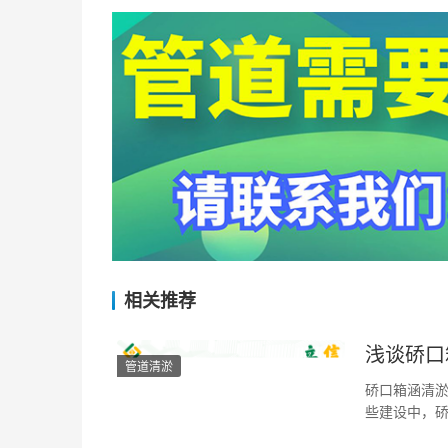
相关推荐
浅谈硚口
管道清淤
硚口箱涵清淤
些建设中，
水，降低洪