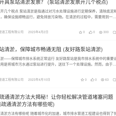
开具泵站清淤发票？ (泵站清淤发票开几个税点)
开几个税点 泵站清淤是指通过对污水处理设施进行定期保养，清除底泥
质，确保设施顺畅运行，避免排放污染物。在清淤的过程中，需要用到一
，其中也包括泵站…
管道工程有限公司
2023年4月2日
0
0
300
站清淤，保障城市畅通无阻 (友好路泵站清淤)
淤——保障城市排水系统正常运行 友好路泵站是我市排水系统中的重要
作用是将城市污水通过泵站进行提升，送往下一个处理设施。然而，由于
固体物质等杂质不…
管道工程有限公司
2023年4月10日
0
0
63
疏通清淤方法大揭秘！让你轻松解决管道堵塞问题
道疏通清淤方法有哪些呢)
清淤方法有哪些呢 随着城市化的加速，城市排水管道工程建设也得到了