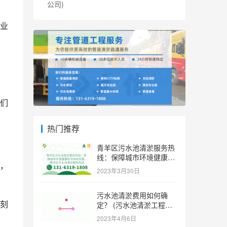
公司)
业
们
热门推荐
青羊区污水池清淤服务热
线：保障城市环境健康和
，
可持续发展。 (青羊区污
2023年3月30日
水池清淤服务热线)
污水池清淤费用如何确
刻
定？ (污水池清淤工程价
格多少)
2023年4月6日