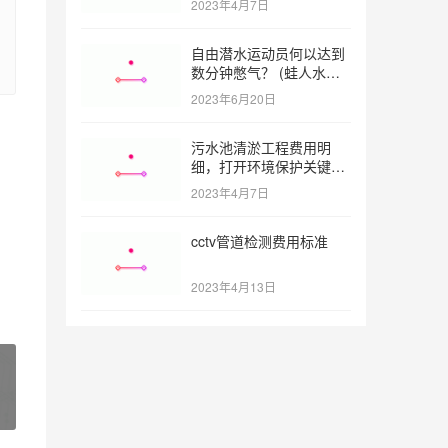
2023年4月7日
自由潜水运动员何以达到
数分钟憋气？ (蛙人水下
憋气最长多久)
2023年6月20日
污水池清淤工程费用明
细，打开环境保护关键之
门 (污水池清淤工程报价
2023年4月7日
明细)
cctv管道检测费用标准
2023年4月13日