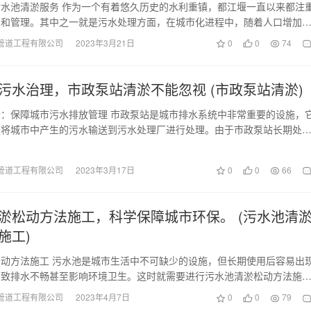
水池清淤服务 作为一个有着悠久历史的水利重镇，都江堰一直以来都注
护和管理。其中之一就是污水处理方面，在城市化进程中，随着人口增加
断增大，污水也日…
管道工程有限公司
2023年3月21日
0
0
74
污水治理，市政泵站清淤不能忽视 (市政泵站清淤)
：保障城市污水排放管理 市政泵站是城市排水系统中非常重要的设施，
是将城市中产生的污水输送到污水处理厂进行处理。由于市政泵站长期处
下，而污水中含有…
管道工程有限公司
2023年3月17日
0
0
66
淤松动方法施工，科学保障城市环保。 (污水池清
施工)
动方法施工 污水池是城市生活中不可缺少的设施，但长期使用后容易出
导致排水不畅甚至影响环境卫生。这时就需要进行污水池清淤松动方法施
良好运行。 首先…
管道工程有限公司
2023年4月7日
0
0
79