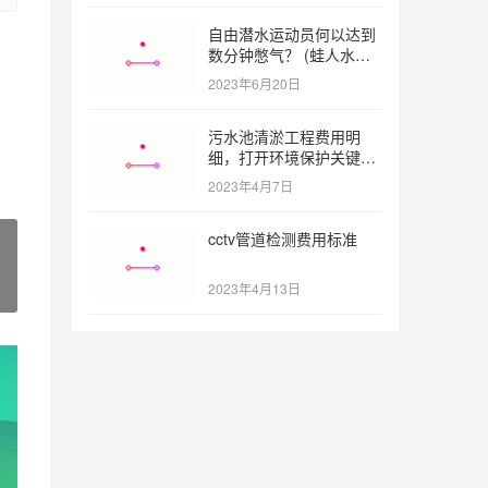
自由潜水运动员何以达到
数分钟憋气？ (蛙人水下
憋气最长多久)
2023年6月20日
污水池清淤工程费用明
细，打开环境保护关键之
门 (污水池清淤工程报价
2023年4月7日
明细)
cctv管道检测费用标准
2023年4月13日