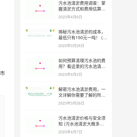
污水池清淤费用调查：掌
握清淤方式和费用估算技
巧 (污水池清淤多少钱一
2023年4月6日
方米)
揭秘污水池清淤的成本，
最低只有150元一吨！ (污
水池清淤一米多少钱一吨)
2023年3月26日
如何预算清理污水池的费
用？看这里的污水池清淤
工程报价表范本！ (污水
市
2023年4月2日
池清淤工程报价表范本)
解密污水池清淤费用，一
文详解你需要了解的所有
因素 (污水池清淤一米多
2023年3月26日
少钱)
污水池清淤价格与安全须
知 (污水池清淤大概多少
一方)
2023年4月7日