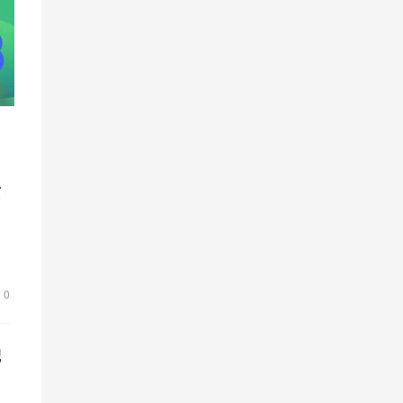
淤
，
是
0
池