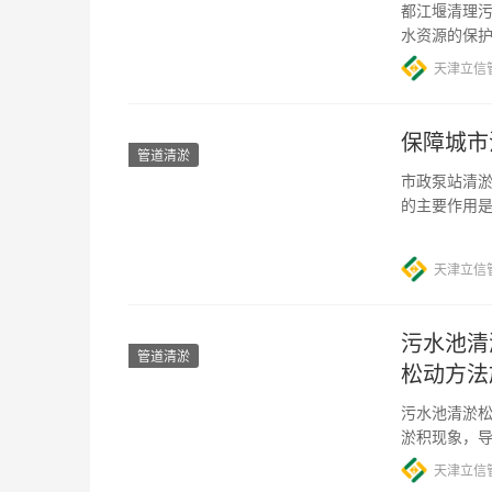
都江堰清理污
水资源的保
水消耗量不
天津立信
保障城市
管道清淤
市政泵站清淤
的主要作用
潮湿的环境
天津立信
污水池清
管道清淤
松动方法
污水池清淤松
淤积现象，
工，以保证其
天津立信