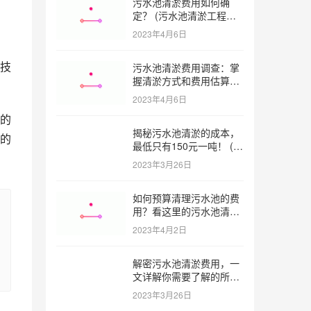
污水池清淤费用如何确
定？ (污水池清淤工程价
格多少)
2023年4月6日
技
污水池清淤费用调查：掌
握清淤方式和费用估算技
巧 (污水池清淤多少钱一
2023年4月6日
方米)
的
揭秘污水池清淤的成本，
的
最低只有150元一吨！ (污
水池清淤一米多少钱一吨)
2023年3月26日
如何预算清理污水池的费
用？看这里的污水池清淤
工程报价表范本！ (污水
2023年4月2日
池清淤工程报价表范本)
解密污水池清淤费用，一
文详解你需要了解的所有
因素 (污水池清淤一米多
2023年3月26日
少钱)