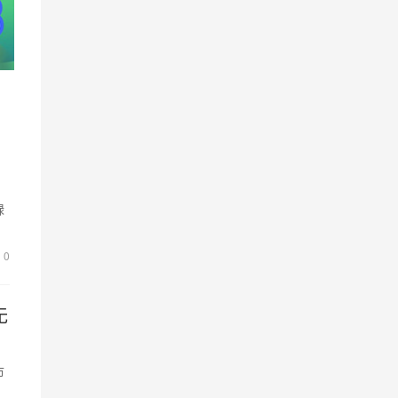
口
禄
泥
0
无
市
水