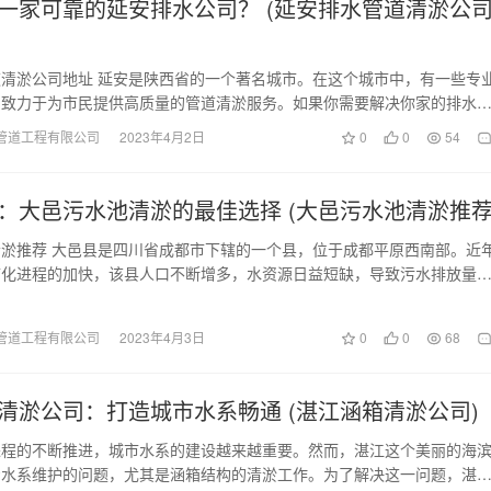
一家可靠的延安排水公司？ (延安排水管道清淤公
清淤公司地址 延安是陕西省的一个著名城市。在这个城市中，有一些专
们致力于为市民提供高质量的管道清淤服务。如果你需要解决你家的排水
虑寻找一个可靠的…
管道工程有限公司
2023年4月2日
0
0
54
：大邑污水池清淤的最佳选择 (大邑污水池清淤推荐
淤推荐 大邑县是四川省成都市下辖的一个县，位于成都平原西南部。近
市化进程的加快，该县人口不断增多，水资源日益短缺，导致污水排放量
当地水环境带来了…
管道工程有限公司
2023年4月3日
0
0
68
清淤公司：打造城市水系畅通 (湛江涵箱清淤公司)
进程的不断推进，城市水系的建设越来越重要。然而，湛江这个美丽的海
着水系维护的问题，尤其是涵箱结构的清淤工作。为了解决这一问题，湛