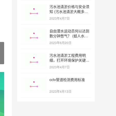
污水池清淤价格与安全须
知 (污水池清淤大概多少
一方)
2023年4月7日
自由潜水运动员何以达到
数分钟憋气？ (蛙人水下
憋气最长多久)
2023年6月20日
污水池清淤工程费用明
细，打开环境保护关键之
门 (污水池清淤工程报价
2023年4月7日
明细)
cctv管道检测费用标准
2023年4月13日