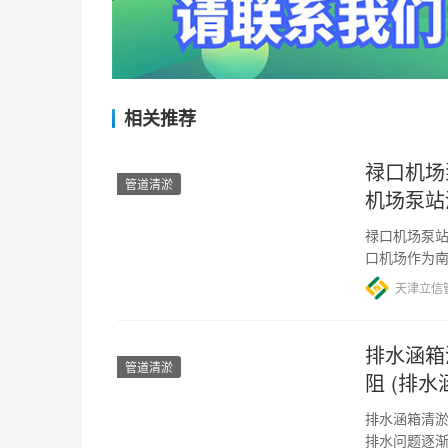
相关推荐
禄口机场
管道清淤
机场泵站
禄口机场泵站
口机场作为
沙和杂物对
天津立信
排水涵箱
管道清淤
阻 (排
排水涵箱清淤
排水问题逐