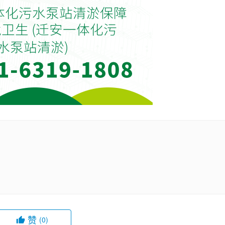
赞
(0)