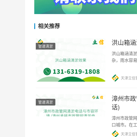
相关推荐
洪山箱涵
管道清淤
洪山箱涵清淤
杂，雨水容
府实施了一
天津立信
漳州市政
管道清淤
话)
漳州市政管网
口城市。在
水管道长期
天津立信