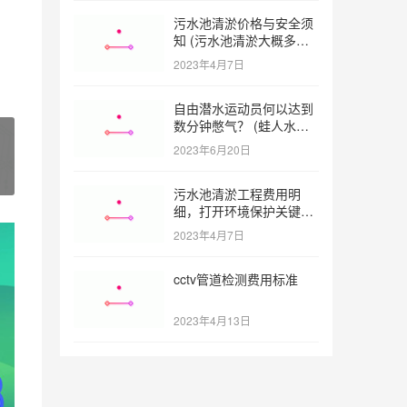
污水池清淤价格与安全须
知 (污水池清淤大概多少
一方)
2023年4月7日
自由潜水运动员何以达到
数分钟憋气？ (蛙人水下
憋气最长多久)
2023年6月20日
污水池清淤工程费用明
细，打开环境保护关键之
门 (污水池清淤工程报价
2023年4月7日
明细)
cctv管道检测费用标准
2023年4月13日