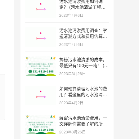
污水池清淤费用如何确
定？ (污水池清淤工程价
格多少)
2023年4月6日
污水池清淤费用调查：掌
握清淤方式和费用估算技
巧 (污水池清淤多少钱一
2023年4月6日
方米)
揭秘污水池清淤的成本，
最低只有150元一吨！ (污
水池清淤一米多少钱一吨)
2023年3月26日
如何预算清理污水池的费
用？看这里的污水池清淤
工程报价表范本！ (污水
2023年4月2日
池清淤工程报价表范本)
解密污水池清淤费用，一
文详解你需要了解的所有
因素 (污水池清淤一米多
2023年3月26日
少钱)