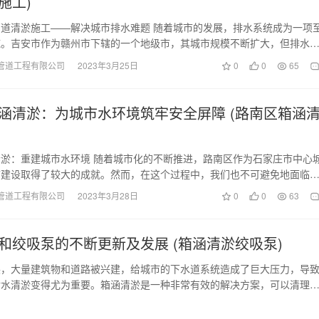
施工)
道清淤施工——解决城市排水难题 随着城市的发展，排水系统成为一项
施。吉安市作为赣州市下辖的一个地级市，其城市规模不断扩大，但排水
管理却面临着许多…
管道工程有限公司
2023年3月25日
0
0
65
涵清淤：为城市水环境筑牢安全屏障 (路南区箱涵
淤：重建城市水环境 随着城市化的不断推进，路南区作为石家庄市中心
市建设取得了较大的成就。然而，在这个过程中，我们也不可避免地面临
问题。其中，箱涵…
管道工程有限公司
2023年3月28日
0
0
63
和绞吸泵的不断更新及发展 (箱涵清淤绞吸泵)
展，大量建筑物和道路被兴建，给城市的下水道系统造成了巨大压力，导
污水清淤变得尤为重要。箱涵清淤是一种非常有效的解决方案，可以清理
中的各种杂质。而绞…