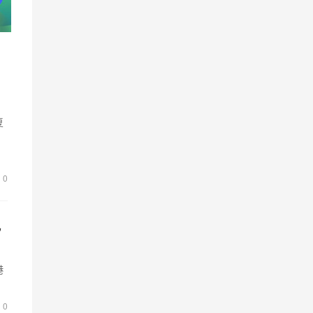
复
政
0
电
港
排
0