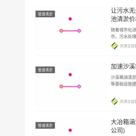
让污水无
管道清淤
池清淤价
随着城市化
市，污水处理
淤价格多少钱
天津立信
加速沙溪
管道清淤
沙溪箱涵清淤
等基础设施
的破坏。沙
天津立信
大冶箱涵
管道清淤
公司)