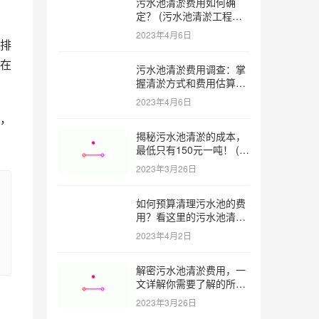
污水池清淤费用如何确
定？ (污水池清淤工程价
格多少)
2023年4月6日
排
市在
污水池清淤费用调查：掌
握清淤方式和费用估算技
巧 (污水池清淤多少钱一
2023年4月6日
方米)
，
揭秘污水池清淤的成本，
最低只有150元一吨！ (污
水池清淤一米多少钱一吨)
2023年3月26日
如何预算清理污水池的费
用？看这里的污水池清淤
工程报价表范本！ (污水
2023年4月2日
池清淤工程报价表范本)
解密污水池清淤费用，一
文详解你需要了解的所有
因素 (污水池清淤一米多
2023年3月26日
少钱)