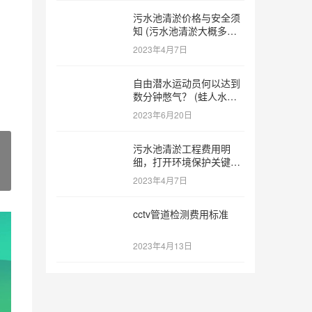
污水池清淤价格与安全须
知 (污水池清淤大概多少
一方)
2023年4月7日
自由潜水运动员何以达到
数分钟憋气？ (蛙人水下
憋气最长多久)
2023年6月20日
污水池清淤工程费用明
细，打开环境保护关键之
门 (污水池清淤工程报价
2023年4月7日
明细)
cctv管道检测费用标准
2023年4月13日