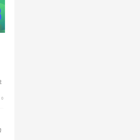
统
0
转
杂