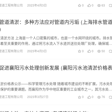
大压力。其中，污…
管道工程有限公司
2023年4月3日
0
0
63
管道清淤：多种方法应对管道内污垢 (上海排水管
)
清淤方法 上海是一个人口密集的城市，也是一个水网环绕的城市。排水
起着至关重要的作用，通过将污水流入下水道并送往处理厂处理，确保城
人民健康。但是，…
管道工程有限公司
2023年4月3日
0
0
50
促进襄阳污水处理创新发展 (襄阳污水池清淤价格
淤价格表公示——科学管理污水处理 随着城市建设的不断扩展，污水处
境保护的重要课题。而襄阳作为华中地区重要的工业城市之一，其污水处
视。在污水处理过…
管道工程有限公司
2023年3月27日
0
0
76