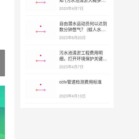
一方)
2023年4月7日
自由潜水运动员何以达到
数分钟憋气？ (蛙人水下
憋气最长多久)
2023年6月20日
污水池清淤工程费用明
细，打开环境保护关键之
门 (污水池清淤工程报价
2023年4月7日
明细)
cctv管道检测费用标准
2023年4月13日