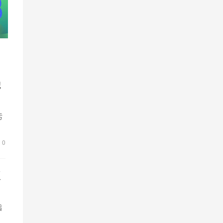
池
污
似
0
泵
旨
环