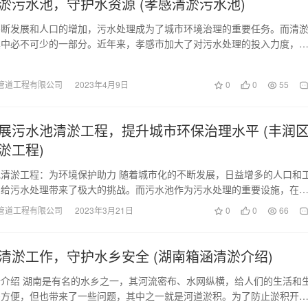
淤污水池，守护水资源 (孝感清淤污水池)
不断发展和人口的增加，污水处理成为了城市环境治理的重要任务。而清
其中必不可少的一部分。近年来，孝感市加大了对污水处理的投入力度，
污水池的工作，旨在…
管道工程有限公司
2023年4月9日
0
0
55
展污水池清淤工程，提升城市环保治理水平 (丰润
淤工程)
清淤工程：为环境保护助力 随着城市化的不断发展，日益增多的人口和
，给污水处理带来了极大的挑战。而污水池作为污水处理的重要设施，在
积累大量废弃物和…
管道工程有限公司
2023年3月21日
0
0
66
清淤工作，守护水乡安全 (湖南箱涵清淤介绍)
介绍 湖南是有名的水乡之一，其河流密布、水网纵横，给人们的生活和
多方便，但也带来了一些问题，其中之一就是河道淤积。为了防止淤积开