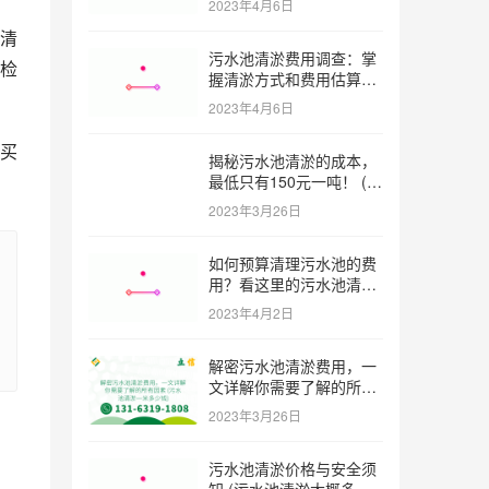
2023年4月6日
清
污水池清淤费用调查：掌
检
握清淤方式和费用估算技
巧 (污水池清淤多少钱一
2023年4月6日
方米)
买
揭秘污水池清淤的成本，
最低只有150元一吨！ (污
水池清淤一米多少钱一吨)
2023年3月26日
如何预算清理污水池的费
用？看这里的污水池清淤
工程报价表范本！ (污水
2023年4月2日
池清淤工程报价表范本)
解密污水池清淤费用，一
文详解你需要了解的所有
因素 (污水池清淤一米多
2023年3月26日
少钱)
污水池清淤价格与安全须
知 (污水池清淤大概多少