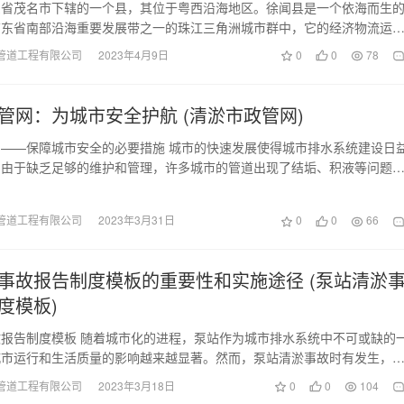
东省茂名市下辖的一个县，其位于粤西沿海地区。徐闻县是一个依海而生
广东省南部沿海重要发展带之一的珠江三角洲城市群中，它的经济物流运
因此在城市建设方面…
管道工程有限公司
2023年4月9日
0
0
78
管网：为城市安全护航 (清淤市政管网)
——保障城市安全的必要措施 城市的快速发展使得城市排水系统建设日
，由于缺乏足够的维护和管理，许多城市的管道出现了结垢、积液等问题
了城市排放能力和…
管道工程有限公司
2023年3月31日
0
0
66
事故报告制度模板的重要性和实施途径 (泵站清淤
度模板)
报告制度模板 随着城市化的进程，泵站作为城市排水系统中不可或缺的
城市运行和生活质量的影响越来越显著。然而，泵站清淤事故时有发生，
市排水系统的正常…
管道工程有限公司
2023年3月18日
0
0
104