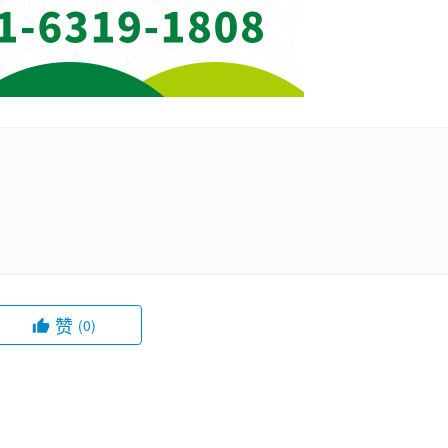
赞
(0)