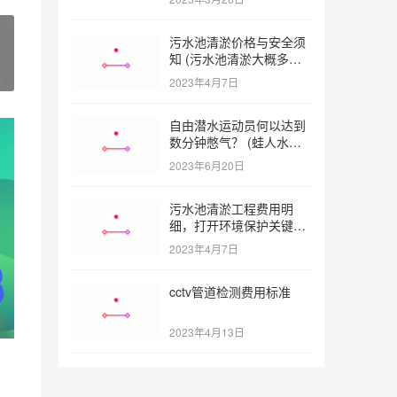
少钱)
污水池清淤价格与安全须
知 (污水池清淤大概多少
一方)
2023年4月7日
自由潜水运动员何以达到
数分钟憋气？ (蛙人水下
憋气最长多久)
2023年6月20日
污水池清淤工程费用明
细，打开环境保护关键之
门 (污水池清淤工程报价
2023年4月7日
明细)
cctv管道检测费用标准
2023年4月13日