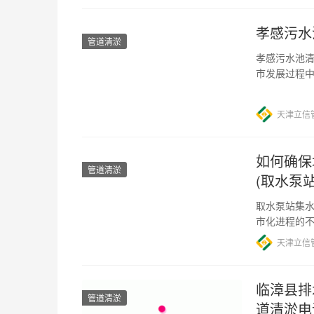
孝感污水
管道清淤
孝感污水池清
市发展过程
污水池清淤
天津立信
如何确保
管道清淤
(取水泵
取水泵站集水
市化进程的
淤工作显得越
天津立信
临漳县排
管道清淤
道清淤电