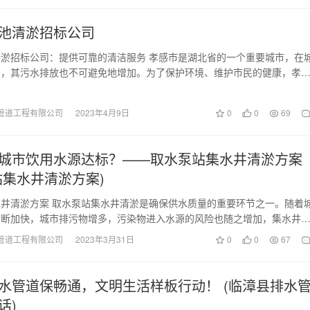
池清淤招标公司
淤招标公司：提供可靠的清洁服务 孝感市是湖北省的一个重要城市，在
中，其污水排放也不可避免地增加。为了保护环境、维护市民的健康，孝
招标公司应运而生…
管道工程有限公司
2023年4月9日
0
0
69
城市饮用水源达标？——取水泵站集水井清淤方案
站集水井清淤方案)
井清淤方案 取水泵站集水井清淤是确保供水质量的重要环节之一。随着
不断加快，城市排污物增多，污染物进入水源的风险也随之增加，集水井
来越重要。 在…
管道工程有限公司
2023年3月31日
0
0
67
水管道保畅通，文明生活样板行动！ (临漳县排水
话)