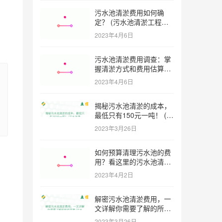
污水池清淤费用如何确
定？ (污水池清淤工程价
格多少)
2023年4月6日
污水池清淤费用调查：掌
握清淤方式和费用估算技
巧 (污水池清淤多少钱一
2023年4月6日
方米)
揭秘污水池清淤的成本，
最低只有150元一吨！ (污
水池清淤一米多少钱一吨)
2023年3月26日
如何预算清理污水池的费
用？看这里的污水池清淤
工程报价表范本！ (污水
2023年4月2日
池清淤工程报价表范本)
解密污水池清淤费用，一
文详解你需要了解的所有
因素 (污水池清淤一米多
2023年3月26日